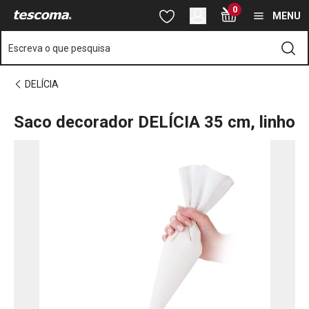
Está na página Saco decorador DELÍCIA 35 cm, linho
0
Saltar para o conteúdo principal
Saltar para a navegação
Saltar para a pesquisa
MENU
Escreva o que pesquisa
DELÍCIA
Saco decorador DELÍCIA 35 cm, linho