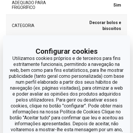
ADEQUADO PARA
Sim
FRIGORÍFICO
Decorar bolos e
CATEGORIA
biscoitos
LINHA DE PRODUTO
DELÍCIA
Configurar cookies
Utilizamos cookies próprios e de terceiros para fins
MATERIAL
Algodão
estritamente funcionais, permitindo a navegação na
web, bem como para fins estatísticos, para lhe mostrar
publicidade (tanto geral como personalizada) com base
utensílios para
TIPO
num perfil elaborado a partir dos seus hábitos de
decorar
navegação (ex. páginas visitadas), para otimizar a web
e poder avaliar as opiniões dos produtos adquiridos
CORES
Branco
pelos utilizadores. Para gerir ou desativar esses
cookies, clique no botão "configurar". Pode obter mais
informações na nossa Política de Cookies Clique no
EAN
8595028474725
botão "Aceitar tudo" para confirmar que leu e aceitou as
informações apresentadas. Depois de aceitar, não
GARANTIA (EM ANOS)
3
voltaremos a mostrar-lhe esta mensagem por um ano,