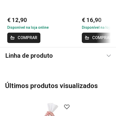
6/4/2020 21:37
Anonym
€ 12,90
€ 16,90
Disponível na loja online
Disponível na loja o
COMPRAR
COMPRAR
Linha de produto
Últimos produtos visualizados
Seja para profissionais ou iniciantes, a linha DELÍCIA é a
escolha ideal para quem quer facilitar o trabalho na
cozinha e criar receitas deliciosas. Com assadeiras em