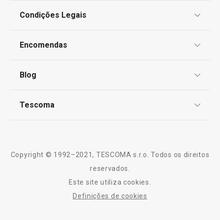
Condições Legais
Proteção de informações pessoais
Encomendas
Centro de Arbitragem
Termos e Condições
Blog
Livro de Reclamações
TESCOMA Club
Notícias
Tescoma
Perguntas Frequentes
Receitas
Sobre nós
Truques e Dicas
Serviço Pós-Venda
Copyright © 1992–2021, TESCOMA s.r.o. Todos os direitos
Profissionais
reservados.
Este site utiliza cookies.
Contactos
Definições de cookies
-10% Novos Subscritores