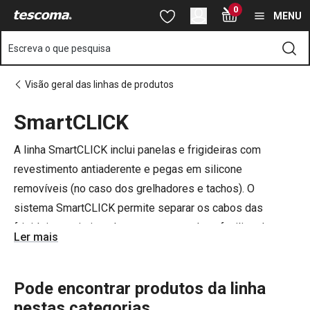
Está na página SmartCLICK
0
Saltar para o conteúdo principal
Saltar para a navegação
Saltar para a pesquisa
MENU
Escreva o que pesquisa
Visão geral das linhas de produtos
SmartCLICK
o
o
A linha SmartCLICK inclui panelas e frigideiras com
revestimento antiaderente e pegas em silicone
removíveis (no caso dos grelhadores e tachos). O
sistema SmartCLICK permite separar os cabos das
frigideiras, otimizando espaço a guardar e facilitando na
Ler mais
limpeza. Os utensílios são compatíveis com todos os
tipos de fogões e podem ser usados também no forno
(sem os cabo ou pegas). Esta linha combina praticidade e
Pode encontrar produtos da linha
inovação para o dia a dia na cozinha.
nestas categorias