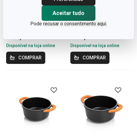
Portes grátis
Portes grátis
Aceitar tudo
Frigideira com 4 círculos
Tacho SmartCLICK
Pode
recusar o consentimento aqui.
SmartCLICK ø 24 cm
ø 20 cm, 2.5 l
€ 69,90
€ 49,90
Disponível na loja online
Disponível na loja online
COMPRAR
COMPRAR