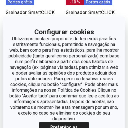
Portes grátis
-10 %
Portes grátis
Grelhador SmartCLICK
Grelhador SmartCLICK
26 x 26 cm
42 x 28 cm
€ 77,90
Configurar cookies
€ 56,90
€ 69,95
Utilizamos cookies próprios e de terceiros para fins
Disponível na loja online
Disponível na loja online
estritamente funcionais, permitindo a navegação na
web, bem como para fins estatísticos, para lhe mostrar
COMPRAR
COMPRAR
publicidade (tanto geral como personalizada) com base
num perfil elaborado a partir dos seus hábitos de
navegação (ex. páginas visitadas), para otimizar a web
e poder avaliar as opiniões dos produtos adquiridos
pelos utilizadores. Para gerir ou desativar esses
cookies, clique no botão "configurar". Pode obter mais
informações na nossa Política de Cookies Clique no
botão "Aceitar tudo" para confirmar que leu e aceitou as
informações apresentadas. Depois de aceitar, não
voltaremos a mostrar-lhe esta mensagem por um ano,
exceto no caso se eliminar os cookies do seu
dispositivo.
Preferências