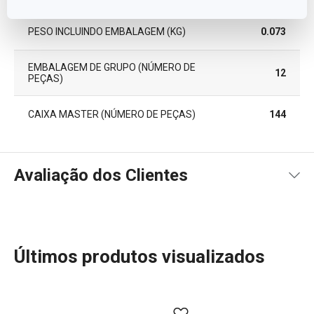
PESO INCLUINDO EMBALAGEM (KG)
0.073
EMBALAGEM DE GRUPO (NÚMERO DE
12
PEÇAS)
CAIXA MASTER (NÚMERO DE PEÇAS)
144
Avaliação dos Clientes
100
%
5
2
x
Últimos produtos visualizados
4
0
x
3
0
x
2
0
x
2 avaliações
1
0
x
0
0
x