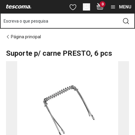
Está na página Suporte p/ carne PRESTO, 6 pcs
0
Saltar para o conteúdo principal
Saltar para a navegação
Saltar para a pesquisa
MENU
Escreva o que pesquisa
Página principal
Suporte p/ carne PRESTO, 6 pcs