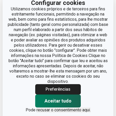
Configurar cookies
MÁQUINA DE LAVAR
Utilizamos cookies próprios e de terceiros para fins
Sim
LOUÇA
estritamente funcionais, permitindo a navegação na
web, bem como para fins estatísticos, para lhe mostrar
publicidade (tanto geral como personalizada) com base
EAN
8595028425734
num perfil elaborado a partir dos seus hábitos de
navegação (ex. páginas visitadas), para otimizar a web
GARANTIA (EM ANOS)
e poder avaliar as opiniões dos produtos adquiridos
3
pelos utilizadores. Para gerir ou desativar esses
cookies, clique no botão "configurar". Pode obter mais
informações na nossa Política de Cookies Clique no
Pacote
botão "Aceitar tudo" para confirmar que leu e aceitou as
informações apresentadas. Depois de aceitar, não
voltaremos a mostrar-lhe esta mensagem por um ano,
PEÇAS DO CONJUNTO
6
exceto no caso se eliminar os cookies do seu
dispositivo.
LARGURA (CM)
11.500
Preferências
ALTURA (CM)
Aceitar tudo
1.900
Pode
recusar o consentimento aqui.
COMPRIMENTO (CM)
15.500