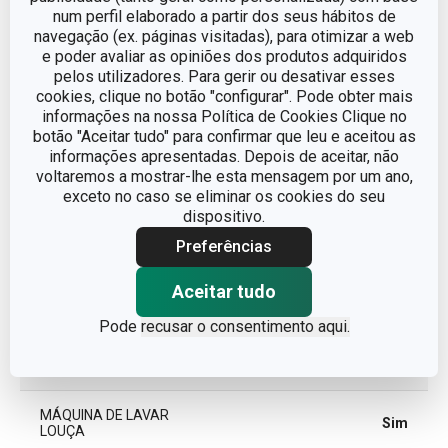
Outros parâmetros
num perfil elaborado a partir dos seus hábitos de
navegação (ex. páginas visitadas), para otimizar a web
e poder avaliar as opiniões dos produtos adquiridos
ADEQUADO PARA
Sim
pelos utilizadores. Para gerir ou desativar esses
FORNO
cookies, clique no botão "configurar". Pode obter mais
informações na nossa Política de Cookies Clique no
CATEGORIA
utensílios de cozinha
botão "Aceitar tudo" para confirmar que leu e aceitou as
informações apresentadas. Depois de aceitar, não
voltaremos a mostrar-lhe esta mensagem por um ano,
LINHA DE PRODUTO
GrandCHEF
exceto no caso se eliminar os cookies do seu
dispositivo.
metal com tratamento de
Preferências
MATERIAL
superfície
Aceitar tudo
TIPO
grelha de forno
Pode
recusar o consentimento aqui.
CORES
Metalizado
MÁQUINA DE LAVAR
Sim
LOUÇA