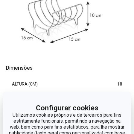
Dimensões
ALTURA (CM)
10
LARGURA (CM)
16
Configurar cookies
Utilizamos cookies próprios e de terceiros para fins
COMPRIMENTO (CM)
15
estritamente funcionais, permitindo a navegação na
web, bem como para fins estatísticos, para lhe mostrar
publicidade (tanto geral como personalizada) com base