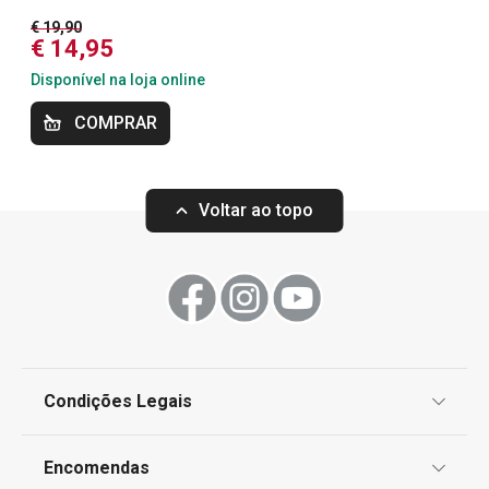
€ 19,90
€ 14,95
Cozinhar
Disponível na loja online
COMPRAR
Preparar e cozinhar
Voltar ao topo
Condições Legais
-39 %
Portes grátis
Portes grátis
Proteção de informações pessoais
Encomendas
Trem de cozinha HOME PROFI
Trem de cozinh