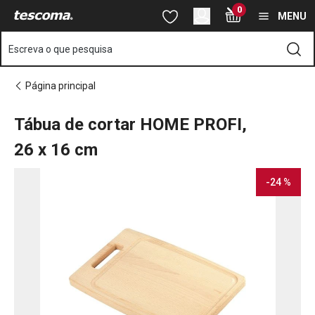
Está na página Tábua de cortar HOME PROFI, 26x16 cm
0
Saltar para o conteúdo principal
Saltar para a navegação
Saltar para a pesquisa
MENU
Escreva o que pesquisa
Página principal
Tábua de cortar HOME PROFI,
26 x 16 cm
-24 %