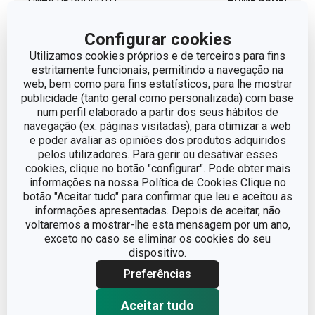
LINHA DE PRODUTO
HOME PROFI
Configurar cookies
MATERIAL
Madeira de faia
Utilizamos cookies próprios e de terceiros para fins
estritamente funcionais, permitindo a navegação na
TIPO
Tábua de cortar
web, bem como para fins estatísticos, para lhe mostrar
publicidade (tanto geral como personalizada) com base
num perfil elaborado a partir dos seus hábitos de
MÁQUINA DE LAVAR LOUÇA
Não
navegação (ex. páginas visitadas), para otimizar a web
e poder avaliar as opiniões dos produtos adquiridos
EAN
8595028437898
pelos utilizadores. Para gerir ou desativar esses
cookies, clique no botão "configurar". Pode obter mais
informações na nossa Política de Cookies Clique no
GARANTIA (EM ANOS)
5
botão "Aceitar tudo" para confirmar que leu e aceitou as
informações apresentadas. Depois de aceitar, não
voltaremos a mostrar-lhe esta mensagem por um ano,
Pacote
exceto no caso se eliminar os cookies do seu
dispositivo.
Preferências
LARGURA (CM)
16.000
Aceitar tudo
ALTURA (CM)
1.900