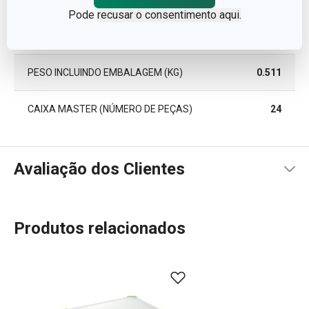
Pode
recusar o consentimento aqui.
COMPRIMENTO (CM)
26.000
PESO INCLUINDO EMBALAGEM (KG)
0.511
CAIXA MASTER (NÚMERO DE PEÇAS)
24
Avaliação dos Clientes
Produtos relacionados
100
%
5
1
x
4
0
x
3
0
x
2
0
x
1 avaliações
1
0
x
0
0
x