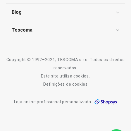
Centro de Arbitragem
13 pcs
9 pcs
Termos e Condições
Blog
Livro de Reclamações
TESCOMA Club
€ 330,00
Notícias
€ 199,00
€ 249,90
Tescoma
Perguntas Frequentes
Disponível na loja online
Disponível na loja o
Receitas
Sobre nós
COMPRAR
COMPRAR
Truques e Dicas
Serviço Pós-Venda
Copyright © 1992–2021, TESCOMA s.r.o. Todos os direitos
Profissionais
reservados.
Este site utiliza cookies.
Contactos
Todos os produtos da linha HOME PROFI
Definições de cookies
-10% Novos Subscritores
Loja online profissional personalizada