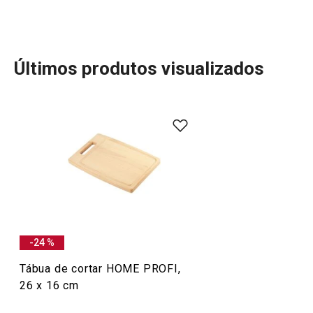
Últimos produtos visualizados
A linha HOME PROFI da Tescoma destaca-se pela sua
excelência, especialmente nos tachos e panelas.
Fabricados com materiais de alta qualidade e design
ergonómico, estes utensílios são perfeitos para chefs
amadores e profissionais. As panelas e tachos HOME
PROFI garantem um aquecimento uniforme e eficiência,
sendo ideais para cozinhar todos os tipos de pratos.
Além disso, a linha inclui facas e tábuas de corte para
-24 %
completar a sua experiência na cozinha.
Tábua de cortar HOME PROFI,
26 x 16 cm
Mais Vendidos