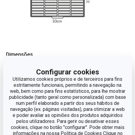
Dimensões
Configurar cookies
LARGURA (CM)
23
Utilizamos cookies próprios e de terceiros para fins
estritamente funcionais, permitindo a navegação na
COMPRIMENTO (CM)
33
web, bem como para fins estatísticos, para lhe mostrar
publicidade (tanto geral como personalizada) com base
num perfil elaborado a partir dos seus hábitos de
Outros parâmetros
navegação (ex. páginas visitadas), para otimizar a web
e poder avaliar as opiniões dos produtos adquiridos
pelos utilizadores. Para gerir ou desativar esses
CATEGORIA
Cortadores e rodas
cookies, clique no botão "configurar". Pode obter mais
informações na nossa Política de Cookies Clique no