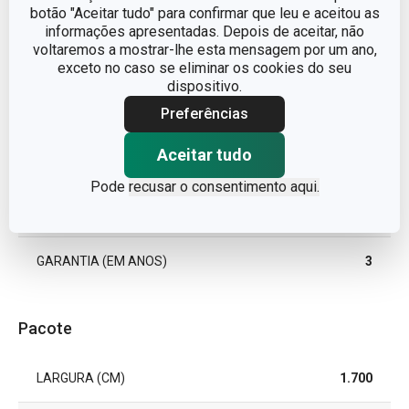
botão "Aceitar tudo" para confirmar que leu e aceitou as
LINHA DE PRODUTO
DELÍCIA
informações apresentadas. Depois de aceitar, não
voltaremos a mostrar-lhe esta mensagem por um ano,
exceto no caso se eliminar os cookies do seu
MATERIAL
plástico
dispositivo.
Preferências
TIPO
cortador
Aceitar tudo
MÁQUINA DE LAVAR LOUÇA
Não
Pode
recusar o consentimento aqui.
EAN
8595028447453
GARANTIA (EM ANOS)
3
Pacote
LARGURA (CM)
1.700