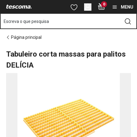
Está na página Tabuleiro corta massas para palitos DELÍCIA
0
Saltar para o conteúdo principal
Saltar para a navegação
Saltar para a pesquisa
MENU
Escreva o que pesquisa
Página principal
Tabuleiro corta massas para palitos
DELÍCIA