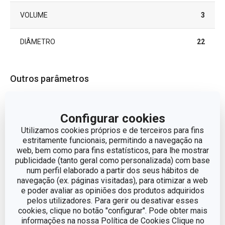
VOLUME
3
DIÂMETRO
22
Outros parâmetros
Preparação da massa e
CATEGORIA
Configurar cookies
processamento
Utilizamos cookies próprios e de terceiros para fins
estritamente funcionais, permitindo a navegação na
LINHA DE PRODUTO
GrandCHEF
web, bem como para fins estatísticos, para lhe mostrar
publicidade (tanto geral como personalizada) com base
MATERIAL
plástico, aço inoxidável
num perfil elaborado a partir dos seus hábitos de
navegação (ex. páginas visitadas), para otimizar a web
e poder avaliar as opiniões dos produtos adquiridos
TIPO
taça para massa
pelos utilizadores. Para gerir ou desativar esses
cookies, clique no botão "configurar". Pode obter mais
informações na nossa Política de Cookies Clique no
CORES
Metalizado