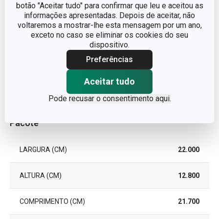
botão "Aceitar tudo" para confirmar que leu e aceitou as
informações apresentadas. Depois de aceitar, não
MÁQUINA DE
voltaremos a mostrar-lhe esta mensagem por um ano,
Não
LAVAR LOUÇA
exceto no caso se eliminar os cookies do seu
dispositivo.
EAN
8595028491739
Preferências
GARANTIA (EM
Aceitar tudo
3
ANOS)
Pode
recusar o consentimento aqui.
Pacote
LARGURA (CM)
22.000
ALTURA (CM)
12.800
COMPRIMENTO (CM)
21.700