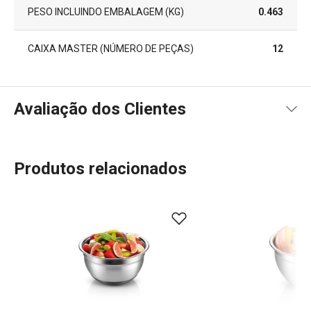
PESO INCLUINDO EMBALAGEM (KG)
0.463
CAIXA MASTER (NÚMERO DE PEÇAS)
12
Avaliação dos Clientes
Produtos relacionados
100
%
5
2
x
4
0
x
3
0
x
2
0
x
2 avaliações
1
0
x
0
0
x
Conheça a opinião dos nossos clientes.