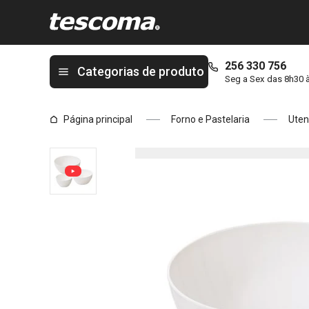
Está na página Taças de plástico DELÍCIA, conjunto de 3
256 330 756
Categorias de produto
Seg a Sex das 8h30 
Página principal
Forno e Pastelaria
Uten