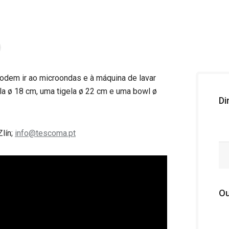
podem ir ao microondas e à máquina de lavar
ela ø 18 cm, uma tigela ø 22 cm e uma bowl ø
Di
Zlín;
info@tescoma.pt
Ou