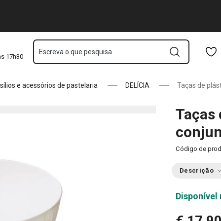
Saltar para o conteúdo principal
Saltar para a navegação
Saltar para a pesquisa
Escreva o que pesquisa
às 17h30
sílios e acessórios de pastelaria
DELÍCIA
Taças de plást
Taças 
conjun
Código de pro
Descrição
Disponível 
€ 17,9