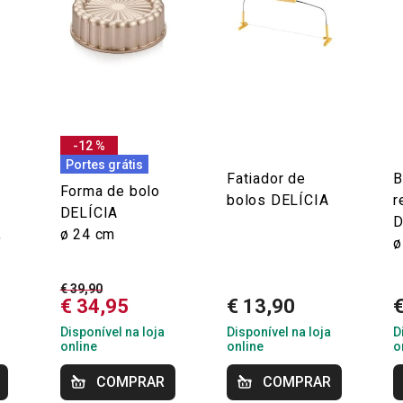
-12 %
Portes grátis
Fatiador de
B
Forma de bolo
bolos DELÍCIA
r
DELÍCIA
D
,
ø 24 cm
ø
€ 39,90
€ 34,95
€ 13,90
Disponível na loja
Disponível na loja
D
online
online
o
COMPRAR
COMPRAR