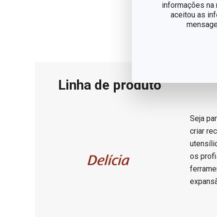
informações na n
aceitou as in
mensagem
Linha de produto
Seja par
criar r
utensíl
os prof
ferrame
expansã