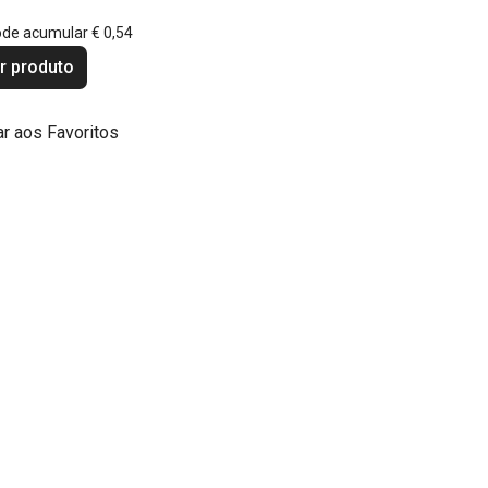
ode acumular
€ 0,54
r produto
ar aos Favoritos