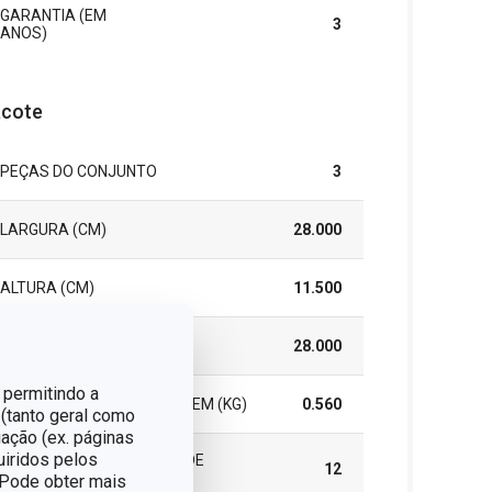
GARANTIA (EM
3
ANOS)
cote
PEÇAS DO CONJUNTO
3
LARGURA (CM)
28.000
ALTURA (CM)
11.500
COMPRIMENTO (CM)
28.000
 permitindo a
PESO INCLUINDO EMBALAGEM (KG)
0.560
 (tanto geral como
ação (ex. páginas
uiridos pelos
CAIXA MASTER (NÚMERO DE
12
PEÇAS)
. Pode obter mais