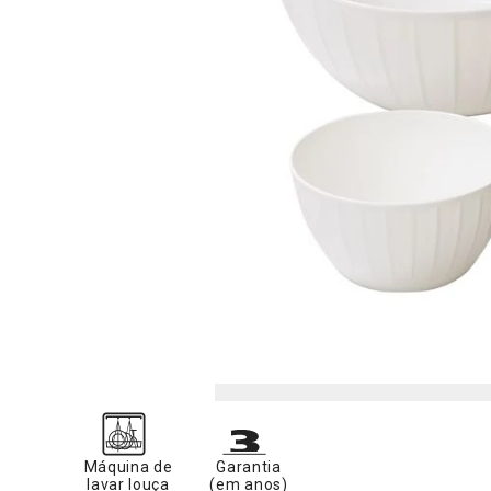
Máquina de
Garantia
lavar louça
(em anos)