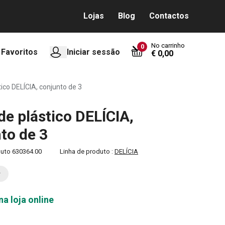
Lojas
Blog
Contactos
No carrinho
0
Favoritos
Iniciar sessão
€ 0,00
ico DELÍCIA, conjunto de 3
de plástico DELÍCIA,
to de 3
duto
630364.00
Linha de produto :
DELÍCIA
na loja online
0