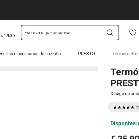
Saltar para o conteúdo principal
Saltar para a navegação
Saltar para a pesquisa
Escreva o que pesquisa
às 17h30
nsílios e acessórios de cozinha
PRESTO
Termómetro C
Termóm
PRES
Código de pro
1
Disponível 
€ 25,9