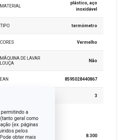
plástico, aço
MATERIAL
inoxidável
TIPO
termómetro
CORES
Vermelho
MÁQUINA DE LAVAR
Não
LOUÇA
EAN
8595028440867
GARANTIA (EM ANOS)
3
 permitindo a
 (tanto geral como
cote
ação (ex. páginas
uiridos pelos
LARGURA (CM)
8.300
. Pode obter mais