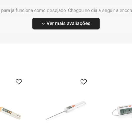
e para ja funciona como desejado. Chegou no dia a seguir a enc
Ver mais avaliações