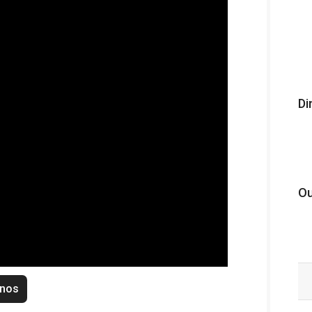
Di
Ou
enos