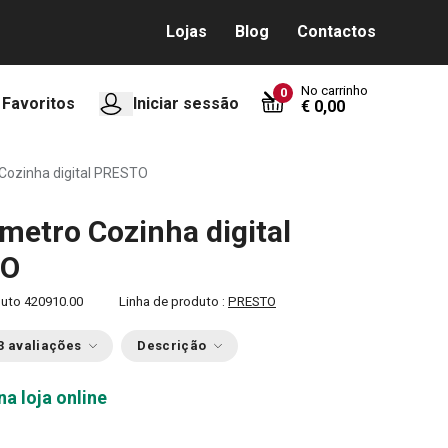
Lojas
Blog
Contactos
No carrinho
0
Favoritos
Iniciar sessão
€ 0,00
ozinha digital PRESTO
etro Cozinha digital
TO
duto
420910.00
Linha de produto :
PRESTO
3 avaliações
Descrição
na loja online
0