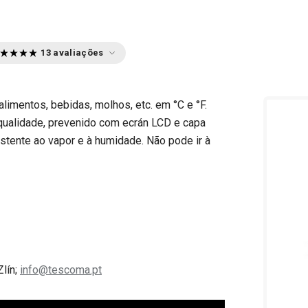
13 avaliações
alimentos, bebidas, molhos, etc. em °C e °F.
 qualidade, prevenido com ecrán LCD e capa
istente ao vapor e à humidade. Não pode ir à
Zlín;
info@tescoma.pt