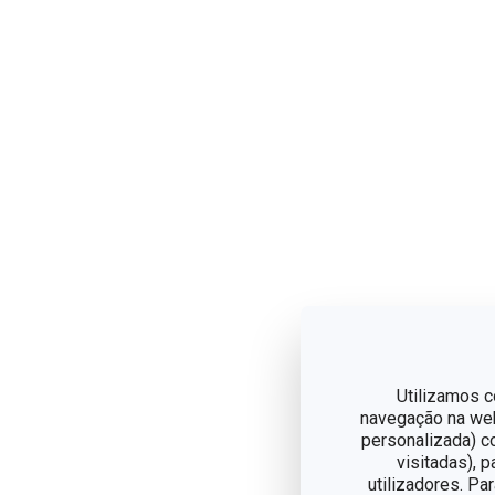
Utilizamos c
navegação na web,
personalizada) c
visitadas), 
utilizadores. Pa