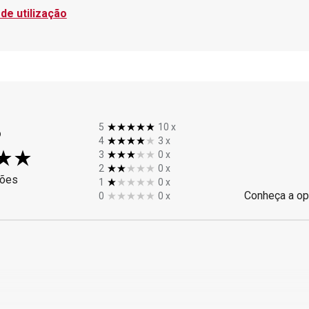
de utilização
%
5
10
x
4
3
x
3
0
x
2
0
x
ções
1
0
x
Conheça a op
0
0
x