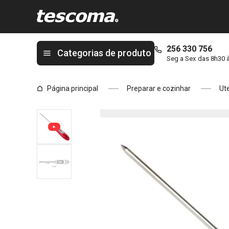
Está na página ✓Termómetro de Cozinha digital PRESTO
256 330 756
Categorias de produto
Seg a Sex das 8h30 
Página principal
Preparar e cozinhar
Ute