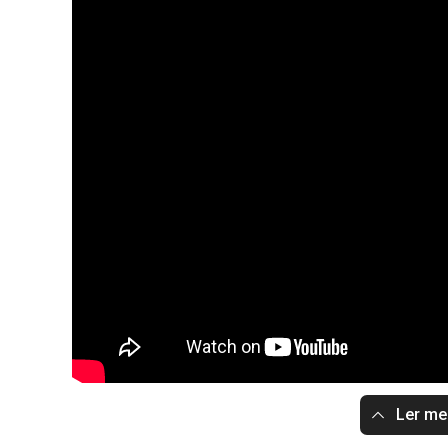
Ler m