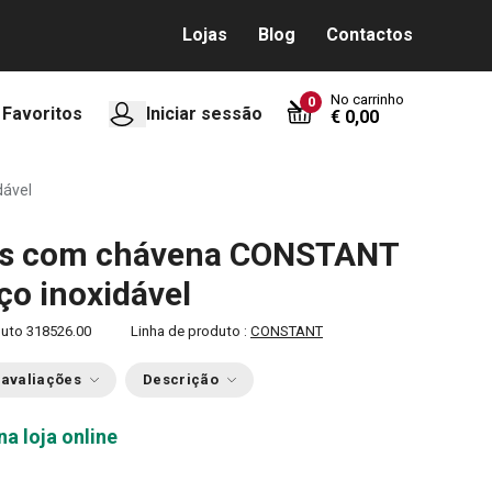
Lojas
Blog
Contactos
No carrinho
0
Favoritos
Iniciar sessão
€ 0,00
dável
s com chávena CONSTANT
aço inoxidável
duto
318526.00
Linha de produto :
CONSTANT
 avaliações
Descrição
na loja online
0