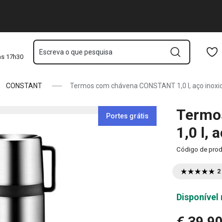
ável
Saltar para o conteúdo principal
Saltar para a navegação
Saltar para a pesquisa
Escreva o que pesquisa
às 17h30
CONSTANT
Termos com chávena CONSTANT 1,0 l, aço inoxi
Termo
Portes grátis
1,0 l, 
Código de pro
2
Disponível 
€ 39,9