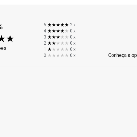
%
5
2
x
4
0
x
3
0
x
2
0
x
ões
1
0
x
Conheça a op
0
0
x