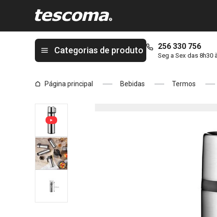
Está na página Termos com chávena CONSTANT 1,0 l, aço inoxid
256 330 756
Categorias de produto
Seg a Sex das 8h30 
Página principal
Bebidas
Termos