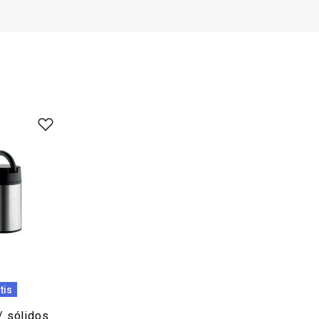
tis
/ sólidos