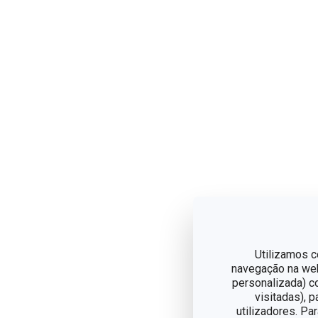
Utilizamos c
navegação na web,
personalizada) c
visitadas), 
utilizadores. Pa