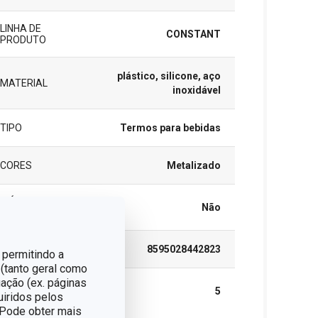
LINHA DE
CONSTANT
PRODUTO
plástico, silicone, aço
MATERIAL
inoxidável
TIPO
Termos para bebidas
CORES
Metalizado
MÁQUINA DE
Não
LAVAR LOUÇA
EAN
8595028442823
 permitindo a
 (tanto geral como
ação (ex. páginas
GARANTIA (EM
5
uiridos pelos
ANOS)
. Pode obter mais