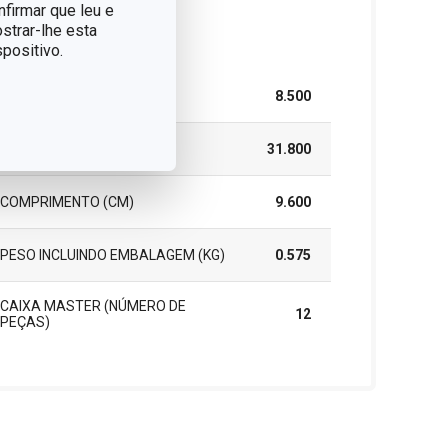
nfirmar que leu e
strar-lhe esta
cote
positivo.
LARGURA (CM)
8.500
ALTURA (CM)
31.800
COMPRIMENTO (CM)
9.600
PESO INCLUINDO EMBALAGEM (KG)
0.575
CAIXA MASTER (NÚMERO DE
12
PEÇAS)