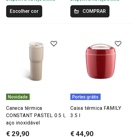
Escolher cor
COMPRAR
Novidade
Portes grátis
Caneca térmica
Caixa térmica FAMILY
CONSTANT PASTEL 0.5 l,
3.5 l
aço inoxidável
€ 29,90
€ 44,90