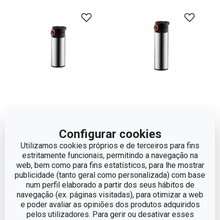
Termos p/ desporto com
Termos p/ desporto com
Configurar cookies
bloqueio CONSTANT
bloqueio CONSTANT
0.3 l, aço inoxidável
0,5 l, aço inoxidável
Utilizamos cookies próprios e de terceiros para fins
estritamente funcionais, permitindo a navegação na
€ 27,90
€ 29,90
web, bem como para fins estatísticos, para lhe mostrar
publicidade (tanto geral como personalizada) com base
Disponível na loja online
Disponível na loja online
num perfil elaborado a partir dos seus hábitos de
navegação (ex. páginas visitadas), para otimizar a web
COMPRAR
COMPRAR
e poder avaliar as opiniões dos produtos adquiridos
pelos utilizadores. Para gerir ou desativar esses