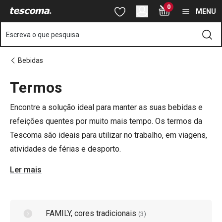
Está na página Termos para Bebidas Quentes e Frias
0
Saltar para o conteúdo principal
Saltar para a navegação
Saltar para a pesquisa
MENU
Escreva o que pesquisa
Bebidas
Termos
o
o
Encontre a solução ideal para manter as suas bebidas e
refeições quentes por muito mais tempo. Os termos da
Tescoma são ideais para utilizar no trabalho, em viagens,
atividades de férias e desporto.
Ler mais
FAMILY, cores tradicionais
(
3
)