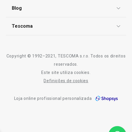
Termos e Condições
Blog
Livro de Reclamações
TESCOMA Club
Notícias
Tescoma
Perguntas Frequentes
Receitas
Sobre nós
Truques e Dicas
Serviço Pós-Venda
Copyright © 1992–2021, TESCOMA s.r.o. Todos os direitos
Profissionais
reservados.
Este site utiliza cookies.
Contactos
Definições de cookies
-10% Novos Subscritores
Loja online profissional personalizada