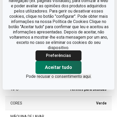
navegação (ex. páginas visitadas), para otimizar a web
e poder avaliar as opiniões dos produtos adquiridos
pelos utilizadores. Para gerir ou desativar esses
Outros parâmetros
cookies, clique no botão "configurar". Pode obter mais
informações na nossa Política de Cookies Clique no
botão "Aceitar tudo" para confirmar que leu e aceitou as
CATEGORIA
Viagem
informações apresentadas. Depois de aceitar, não
voltaremos a mostrar-lhe esta mensagem por um ano,
exceto no caso se eliminar os cookies do seu
DETALHES
Com chávena
dispositivo.
Preferências
LINHA DE PRODUTO
FAMILY COLORI
Aceitar tudo
plástico, silicone,
MATERIAL
vidro
Pode
recusar o consentimento aqui.
TIPO
Termos para bebidas
CORES
Verde
MÁQUINA DE LAVAR