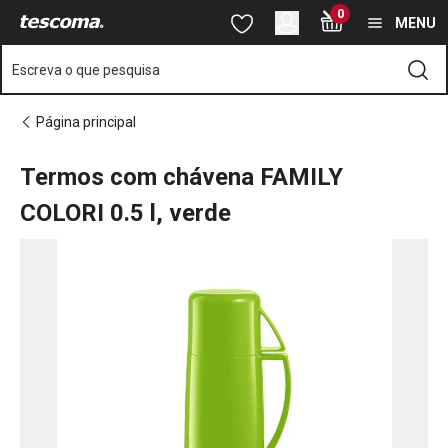
Está na página Termos com chávena FAMILY COLORI 0.5 l, verde
0
Saltar para o conteúdo principal
Saltar para a navegação
Saltar para a pesquisa
MENU
Escreva o que pesquisa
Página principal
Termos com chávena FAMILY
COLORI 0.5 l, verde