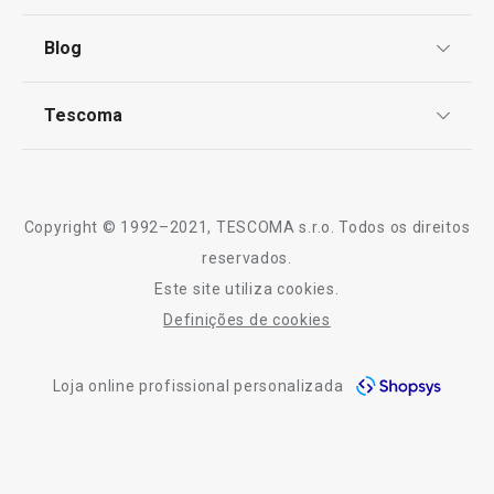
Centro de Arbitragem
Termos e Condições
Blog
Livro de Reclamações
TESCOMA Club
Notícias
Tescoma
Perguntas Frequentes
Receitas
Sobre nós
Truques e Dicas
Serviço Pós-Venda
Copyright © 1992–2021, TESCOMA s.r.o. Todos os direitos
Profissionais
reservados.
Este site utiliza cookies.
Contactos
Definições de cookies
-10% Novos Subscritores
Loja online profissional personalizada