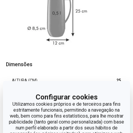
Dimensões
ALTURA (CM)
25
Configurar cookies
VOLUME
0.5
Utilizamos cookies próprios e de terceiros para fins
estritamente funcionais, permitindo a navegação na
COMPRIMENTO (CM)
12
web, bem como para fins estatísticos, para lhe mostrar
publicidade (tanto geral como personalizada) com base
num perfil elaborado a partir dos seus hábitos de
DIÂMETRO
8.5