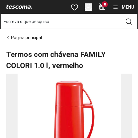
Está na página Termos com chávena FAMILY COLORI 1.0 l, verm
0
Saltar para o conteúdo principal
Saltar para a navegação
Saltar para a pesquisa
MENU
Escreva o que pesquisa
Página principal
Termos com chávena FAMILY
COLORI 1.0 l, vermelho