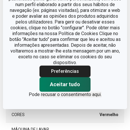
num perfil elaborado a partir dos seus hábitos de
navegação (ex. páginas visitadas), para otimizar a web
Outros parâmetros
e poder avaliar as opiniões dos produtos adquiridos
pelos utilizadores. Para gerir ou desativar esses
cookies, clique no botão "configurar". Pode obter mais
CATEGORIA
Viagem
informações na nossa Política de Cookies Clique no
botão "Aceitar tudo" para confirmar que leu e aceitou as
informações apresentadas. Depois de aceitar, não
DETALHES
Com chávena
voltaremos a mostrar-lhe esta mensagem por um ano,
exceto no caso se eliminar os cookies do seu
dispositivo.
LINHA DE PRODUTO
FAMILY COLORI
Preferências
plástico, silicone,
MATERIAL
Aceitar tudo
vidro
Pode
recusar o consentimento aqui.
TIPO
Termos para bebidas
CORES
Vermelho
MÁQUINA DE LAVAR