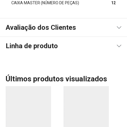
CAIXA MASTER (NÚMERO DE PEÇAS)
12
Avaliação dos Clientes
Linha de produto
100
%
5
1
x
4
0
x
3
0
x
2
0
x
1 avaliações
Últimos produtos visualizados
1
0
x
0
0
x
Conheça a opinião dos nossos clientes.
4/5/2020 21:34
Teresa B.