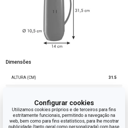
Dimensões
ALTURA (CM)
31.5
VOLUME
1
Configurar cookies
COMPRIMENTO (CM)
14
Utilizamos cookies próprios e de terceiros para fins
estritamente funcionais, permitindo a navegação na
web, bem como para fins estatísticos, para lhe mostrar
DIÂMETRO
10.5
publicidade (tanto geral como personalizada) com base