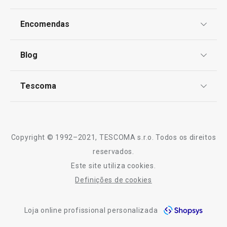
Proteção de informações pessoais
Encomendas
Centro de Arbitragem
Termos e Condições
Blog
Livro de Reclamações
TESCOMA Club
Notícias
Tescoma
Perguntas Frequentes
Receitas
Sobre nós
Truques e Dicas
Serviço Pós-Venda
Copyright © 1992–2021, TESCOMA s.r.o. Todos os direitos
Profissionais
reservados.
Este site utiliza cookies.
Contactos
Definições de cookies
-10% Novos Subscritores
Loja online profissional personalizada