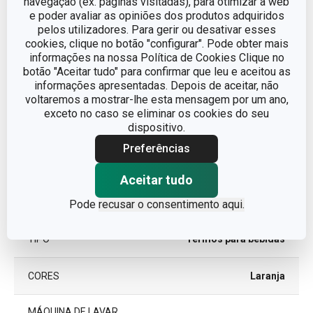
navegação (ex. páginas visitadas), para otimizar a web
e poder avaliar as opiniões dos produtos adquiridos
pelos utilizadores. Para gerir ou desativar esses
Outros parâmetros
cookies, clique no botão "configurar". Pode obter mais
informações na nossa Política de Cookies Clique no
botão "Aceitar tudo" para confirmar que leu e aceitou as
CATEGORIA
Viagem
informações apresentadas. Depois de aceitar, não
voltaremos a mostrar-lhe esta mensagem por um ano,
exceto no caso se eliminar os cookies do seu
DETALHES
tampa dispensadora
dispositivo.
Preferências
LINHA DE PRODUTO
FAMILY COLORI
Aceitar tudo
plástico, silicone,
MATERIAL
vidro
Pode
recusar o consentimento aqui.
TIPO
Termos para bebidas
CORES
Laranja
MÁQUINA DE LAVAR