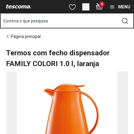
Está na página Termos com fecho dispensador FAMILY COLORI 1.0
0
Saltar para o conteúdo principal
Saltar para a navegação
Saltar para a pesquisa
MENU
Escreva o que pesquisa
Página principal
Termos com fecho dispensador
FAMILY COLORI 1.0 l, laranja