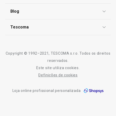
Centro de Arbitragem
Termos e Condições
Blog
Livro de Reclamações
TESCOMA Club
Notícias
Tescoma
Perguntas Frequentes
Receitas
Sobre nós
Truques e Dicas
Serviço Pós-Venda
Copyright © 1992–2021, TESCOMA s.r.o. Todos os direitos
Profissionais
reservados.
Este site utiliza cookies.
Contactos
Definições de cookies
-10% Novos Subscritores
Loja online profissional personalizada