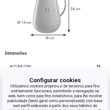
Dimensões
ALTURA (CM)
24
Configurar cookies
VOLUME
1
Utilizamos cookies próprios e de terceiros para fins
estritamente funcionais, permitindo a navegação na
COMPRIMENTO (CM)
18
web, bem como para fins estatísticos, para lhe mostrar
publicidade (tanto geral como personalizada) com base
num perfil elaborado a partir dos seus hábitos de
DIÂMETRO
15