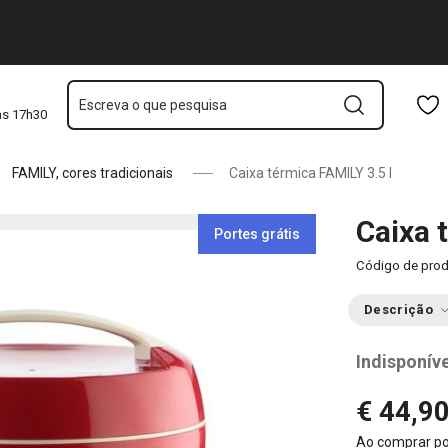
Saltar para o conteúdo principal
Saltar para a navegação
Saltar para a pesquisa
Escreva o que pesquisa
às 17h30
FAMILY, cores tradicionais
Caixa térmica FAMILY 3.5 l
Caixa 
Portes grátis
Código de pro
Descrição
Indisponíve
€ 44,9
Ao comprar p