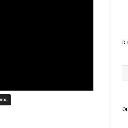
Di
enos
Ou