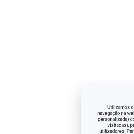
Utilizamos c
navegação na web,
personalizada) c
visitadas), 
utilizadores. Pa