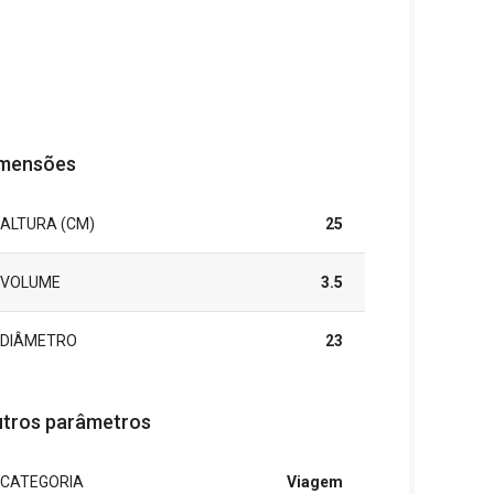
mensões
ALTURA (CM)
25
VOLUME
3.5
DIÂMETRO
23
tros parâmetros
CATEGORIA
Viagem