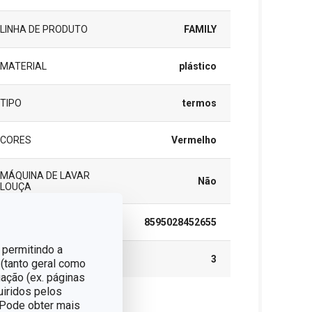
LINHA DE PRODUTO
FAMILY
MATERIAL
plástico
TIPO
termos
CORES
Vermelho
MÁQUINA DE LAVAR
Não
LOUÇA
EAN
8595028452655
 permitindo a
GARANTIA (EM ANOS)
3
 (tanto geral como
ação (ex. páginas
uiridos pelos
. Pode obter mais
cote