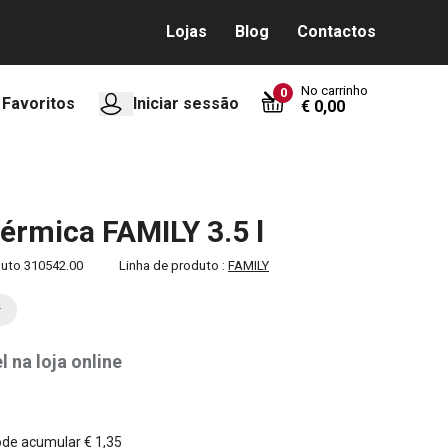
Lojas
Blog
Contactos
No carrinho
0
Favoritos
Iniciar sessão
€ 0,00
térmica FAMILY 3.5 l
duto
310542.00
Linha de produto :
FAMILY
l na loja online
0
ode acumular
€ 1,35