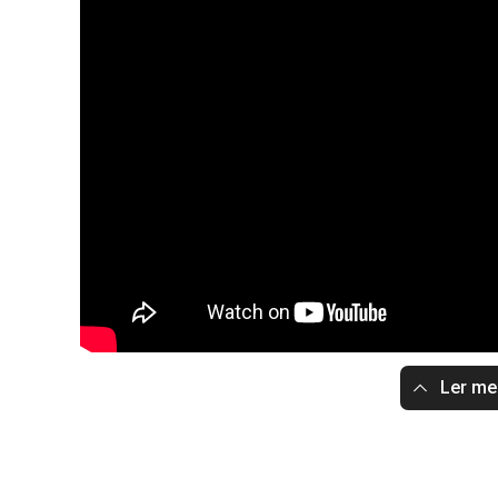
Ler m