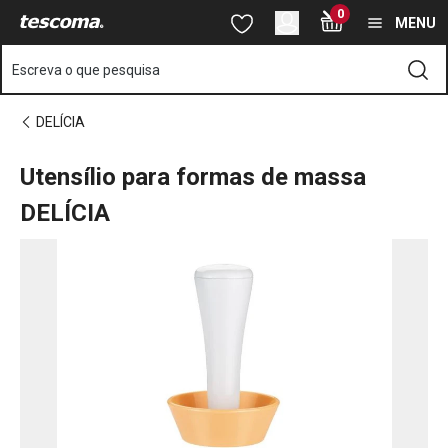
Está na página Utensílio para formas de massa DELÍCIA
0
Saltar para o conteúdo principal
Saltar para a navegação
Saltar para a pesquisa
MENU
Escreva o que pesquisa
DELÍCIA
Utensílio para formas de massa
DELÍCIA