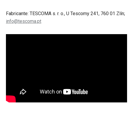
Fabricante: TESCOMA s. r. o., U Tescomy 241, 760 01 Zlín;
info@tescoma.pt