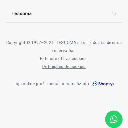
TESCOMA Club
Sabe melhor quando é feito em casa
Notícias
Tescoma
Perguntas Frequentes
Receitas
Artigos para cozinhar de forma saudável
Sobre nós
Truques e Dicas
Serviço Pós-Venda
Mesa de Natal
Copyright © 1992–2021, TESCOMA s.r.o. Todos os direitos
Profissionais
reservados.
Este site utiliza cookies.
Contactos
Definições de cookies
-10% Novos Subscritores
Loja online profissional personalizada
-12 %
Portes gr