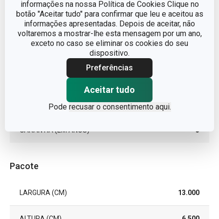
MATERIAL
plástico
informações na nossa Política de Cookies Clique no
botão "Aceitar tudo" para confirmar que leu e aceitou as
informações apresentadas. Depois de aceitar, não
TIPO
cortador
voltaremos a mostrar-lhe esta mensagem por um ano,
exceto no caso se eliminar os cookies do seu
CORES
dispositivo.
Amarelo
Preferências
MÁQUINA DE LAVAR LOUÇA
Sim
Aceitar tudo
EAN
8595028477696
Pode
recusar o consentimento aqui.
GARANTIA (EM ANOS)
3
Pacote
LARGURA (CM)
13.000
ALTURA (CM)
6.500