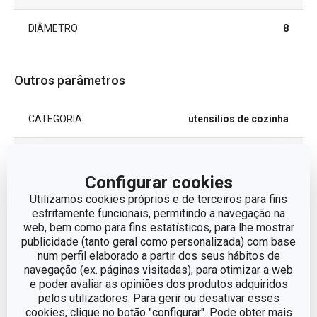
DIÂMETRO
8
Outros parâmetros
CATEGORIA
utensílios de cozinha
LINHA DE PRODUTO
HANDY
Configurar cookies
MATERIAL
plástico
Utilizamos cookies próprios e de terceiros para fins
estritamente funcionais, permitindo a navegação na
web, bem como para fins estatísticos, para lhe mostrar
TIPO
espremedor
publicidade (tanto geral como personalizada) com base
num perfil elaborado a partir dos seus hábitos de
navegação (ex. páginas visitadas), para otimizar a web
CORES
Branco
e poder avaliar as opiniões dos produtos adquiridos
pelos utilizadores. Para gerir ou desativar esses
MÁQUINA DE LAVAR LOUÇA
Sim
cookies, clique no botão "configurar". Pode obter mais