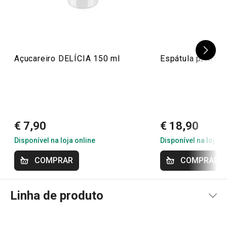
13/8/2021 18:05
Anonym
Açucareiro DELÍCIA 150 ml
Espátula p/ fri
Muito pratico, de fácil utilização e manutencão, facilita a "
vida" dos gulosos lá de casa.
16/3/2021 15:20
Anonym
€ 7,90
€ 18,90
Disponível na loja online
Disponível na loja o
COMPRAR
COMPRAR
Linha de produto