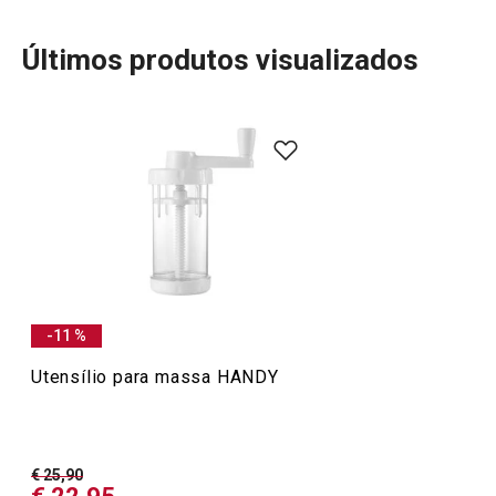
Últimos produtos visualizados
Se gosta de cozinhar, vai-se sentir em casa com a linha
HANDY! Descubra utensílios desenhados para tornar o
trabalho na cozinha mais prático e divertido. Desde
fatiadores de cebola e batatas fritas a moedores,
raladores e uma variedade de utensílios inteligentes,
cada produto HANDY é pensado para facilitar o seu dia a
dia. Com a linha HANDY, também encontra acessórios
versáteis que sempre trazem uma ideia extra para
-11 %
transformar as suas receitas e a sua rotina na cozinha.
Utensílio para massa HANDY
Mais Vendidos
€ 25,90