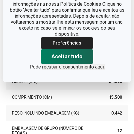
informações na nossa Política de Cookies Clique no
botão "Aceitar tudo" para confirmar que leu e aceitou as
EAN
8595028492811
informações apresentadas. Depois de aceitar, não
voltaremos a mostrar-lhe esta mensagem por um ano,
GARANTIA (EM ANOS)
3
exceto no caso se eliminar os cookies do seu
dispositivo.
Preferências
Pacote
Aceitar tudo
LARGURA (CM)
8.800
Pode
recusar o consentimento aqui.
ALTURA (CM)
24.500
COMPRIMENTO (CM)
15.500
PESO INCLUINDO EMBALAGEM (KG)
0.442
EMBALAGEM DE GRUPO (NÚMERO DE
12
PEÇAS)