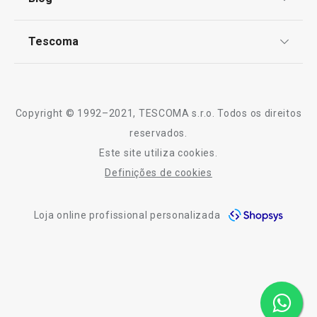
Livro de Reclamações
TESCOMA Club
Notícias
Tescoma
Perguntas Frequentes
Receitas
Sobre nós
Truques e Dicas
Serviço Pós-Venda
Copyright © 1992–2021, TESCOMA s.r.o. Todos os direitos
Portes grátis
Portes grátis
Profissionais
reservados.
Descaroçador de cerejas
Cortador de cub
Este site utiliza cookies.
2 lâminas
Contactos
Definições de cookies
-10% Novos Subscritores
Loja online profissional personalizada
€ 36,90
€ 39,90
Disponível na loja online
Disponível na loja o
COMPRAR
COMPRAR