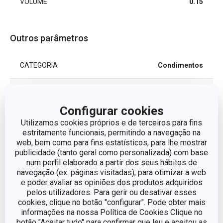
VOLUME
0.15
Outros parâmetros
CATEGORIA
Condimentos
LINHA DE PRODUTO
DELÍCIA
Configurar cookies
plástico, aço
Utilizamos cookies próprios e de terceiros para fins
MATERIAL
inoxidável
estritamente funcionais, permitindo a navegação na
web, bem como para fins estatísticos, para lhe mostrar
publicidade (tanto geral como personalizada) com base
TIPO
Acucareiro
num perfil elaborado a partir dos seus hábitos de
navegação (ex. páginas visitadas), para otimizar a web
CORES
Branco
e poder avaliar as opiniões dos produtos adquiridos
pelos utilizadores. Para gerir ou desativar esses
cookies, clique no botão "configurar". Pode obter mais
MÁQUINA DE LAVAR
Sim
informações na nossa Política de Cookies Clique no
LOUÇA
botão "Aceitar tudo" para confirmar que leu e aceitou as