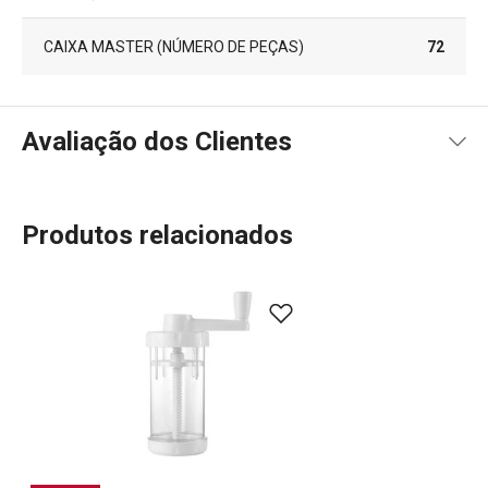
CAIXA MASTER (NÚMERO DE PEÇAS)
72
Avaliação dos Clientes
Produtos relacionados
100
%
5
4
x
4
0
x
3
0
x
2
0
x
4 avaliações
1
0
x
0
0
x
Conheça a opinião dos nossos clientes.