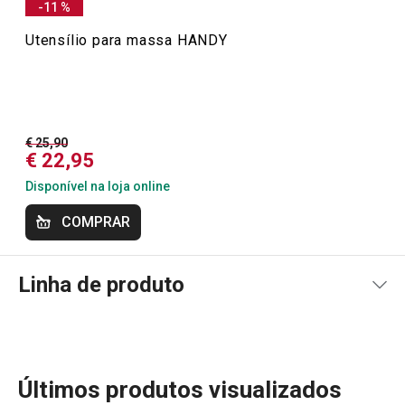
5/5/2021 21:10
-11 %
Anonym
Utensílio para massa HANDY
14/4/2021 14:02
Anonym
€ 25,90
€ 22,95
Disponível na loja online
COMPRAR
Linha de produto
Últimos produtos visualizados