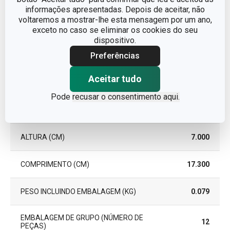
informações apresentadas. Depois de aceitar, não
EAN
8595028450200
voltaremos a mostrar-lhe esta mensagem por um ano,
exceto no caso se eliminar os cookies do seu
dispositivo.
GARANTIA (EM ANOS)
3
Preferências
Aceitar tudo
Pacote
Pode
recusar o consentimento aqui.
LARGURA (CM)
11.000
ALTURA (CM)
7.000
COMPRIMENTO (CM)
17.300
PESO INCLUINDO EMBALAGEM (KG)
0.079
EMBALAGEM DE GRUPO (NÚMERO DE
12
PEÇAS)