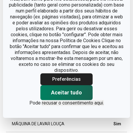
Outros parâmetros
publicidade (tanto geral como personalizada) com base
num perfil elaborado a partir dos seus hábitos de
navegação (ex. páginas visitadas), para otimizar a web
ADEQUADO PARA
Sim
e poder avaliar as opiniões dos produtos adquiridos
FRIGORÍFICO
pelos utilizadores. Para gerir ou desativar esses
cookies, clique no botão "configurar". Pode obter mais
caixas para
informações na nossa Política de Cookies Clique no
CATEGORIA
alimentos
botão "Aceitar tudo" para confirmar que leu e aceitou as
informações apresentadas. Depois de aceitar, não
voltaremos a mostrar-lhe esta mensagem por um ano,
LINHA DE PRODUTO
GrandCHEF
exceto no caso se eliminar os cookies do seu
dispositivo.
MATERIAL
aço inoxidável
Preferências
Aceitar tudo
TIPO
manteigueira
Pode
recusar o consentimento aqui.
CORES
Metalizado
MÁQUINA DE LAVAR LOUÇA
Sim