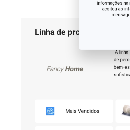
informações na n
aceitou as in
mensagem
Linha de produto
A linha
de pers
bem-est
sofisti
Mais Vendidos