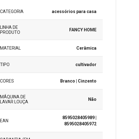
CATEGORIA
acessórios para casa
LINHA DE
FANCY HOME
PRODUTO
MATERIAL
Cerâmica
TIPO
cultivador
CORES
Branco
| Cinzento
MÁQUINA DE
Não
LAVAR LOUÇA
8595028405989
|
EAN
8595028405972