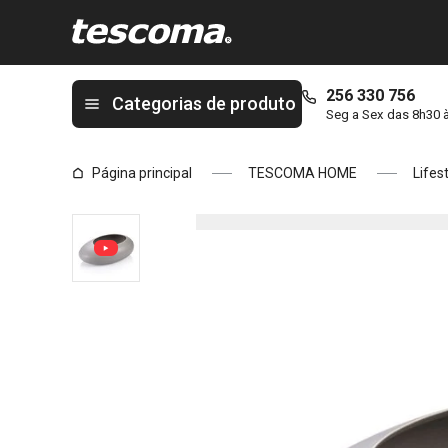
Está na página Vaso para plantas oval FANCY HOME Stones
256 330 756
Categorias de produto
Seg a Sex das 8h30 
Página principal
TESCOMA HOME
Lifes