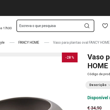
Saltar para o conteúdo principal
Saltar para a navegação
Saltar para a pesquisa
Escreva o que pesquisa
às 17h30
tyle
FANCY HOME
Vaso para plantas oval FANCY HOME
Vaso p
-28 %
HOME 
Código de pro
Descrição
Disponível 
€ 34,90