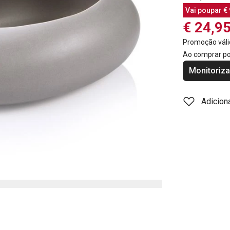
Vai poupar
€ 
€ 24,9
Promoção váli
Ao comprar p
Monitoriza
Adicion