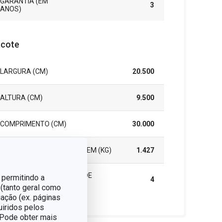
GARANTIA (EM
3
ANOS)
cote
LARGURA (CM)
20.500
ALTURA (CM)
9.500
COMPRIMENTO (CM)
30.000
PESO INCLUINDO EMBALAGEM (KG)
1.427
CAIXA MASTER (NÚMERO DE
 permitindo a
4
PEÇAS)
 (tanto geral como
ação (ex. páginas
uiridos pelos
. Pode obter mais