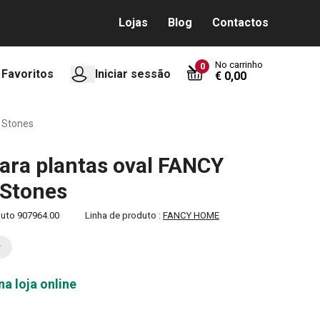
Lojas
Blog
Contactos
No carrinho
0
Favoritos
Iniciar sessão
€ 0,00
 Stones
ara plantas oval FANCY
Stones
duto
907964.00
Linha de produto :
FANCY HOME
na loja online