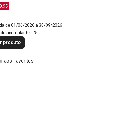
9,95
5
da de 01/06/2026 a 30/09/2026
ode acumular
€ 0,75
r produto
ar aos Favoritos