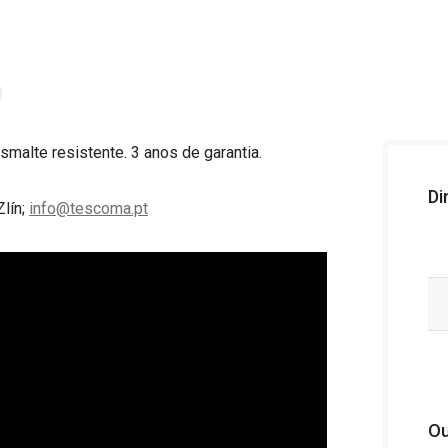
malte resistente. 3 anos de garantia.
Di
Zlín;
info@tescoma.pt
Ou