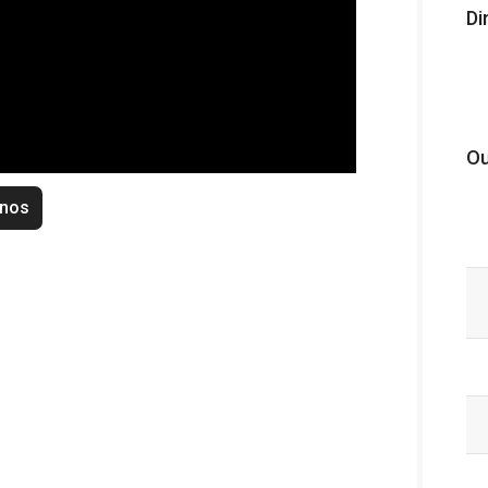
Di
Ou
enos