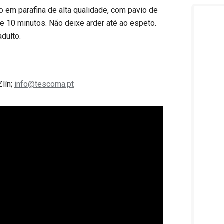
o em parafina de alta qualidade, com pavio de
ue 10 minutos. Não deixe arder até ao espeto.
dulto.
Zlín;
info@tescoma.pt