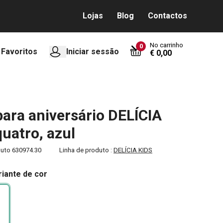
Lojas
Blog
Contactos
No carrinho
0
Favoritos
Iniciar sessão
€ 0,00
para aniversário DELÍCIA
quatro, azul
duto
630974.30
Linha de produto :
DELÍCIA KIDS
riante de cor