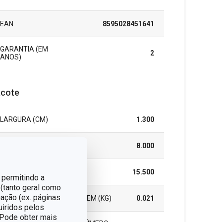
EAN
8595028451641
GARANTIA (EM
2
ANOS)
cote
LARGURA (CM)
1.300
ALTURA (CM)
8.000
COMPRIMENTO (CM)
15.500
 permitindo a
 (tanto geral como
ação (ex. páginas
PESO INCLUINDO EMBALAGEM (KG)
0.021
uiridos pelos
. Pode obter mais