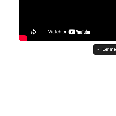
Ler m