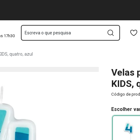
l
Saltar para o conteúdo principal
Saltar para a navegação
Saltar para a pesquisa
Escreva o que pesquisa
às 17h30
IDS, quatro, azul
Velas 
KIDS, 
Código de pro
Escolher va