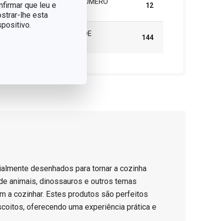
EMBALAGEM DE GRUPO (NÚMERO
nfirmar que leu e
12
DE PEÇAS)
strar-lhe esta
positivo.
CAIXA MASTER (NÚMERO DE
144
PEÇAS)
ialmente desenhados para tornar a cozinha
de animais, dinossauros e outros temas
m a cozinhar. Estes produtos são perfeitos
scoitos, oferecendo uma experiência prática e