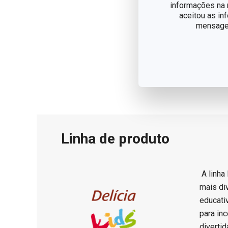
informações na n
aceitou as in
mensagem
Linha de produto
A linha
mais di
educati
para in
divertid