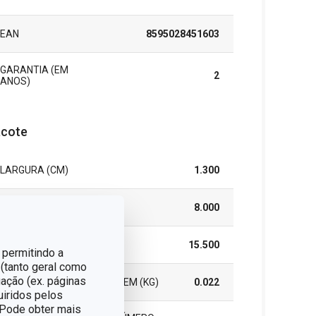
EAN
8595028451603
GARANTIA (EM
2
ANOS)
cote
LARGURA (CM)
1.300
ALTURA (CM)
8.000
COMPRIMENTO (CM)
15.500
 permitindo a
 (tanto geral como
ação (ex. páginas
PESO INCLUINDO EMBALAGEM (KG)
0.022
uiridos pelos
. Pode obter mais