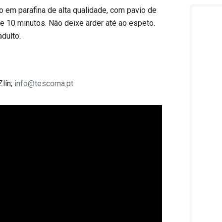
o em parafina de alta qualidade, com pavio de
ue 10 minutos. Não deixe arder até ao espeto.
dulto.
Zlín;
info@tescoma.pt