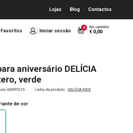
Lojas
Blog
Contactos
No carrinho
0
Favoritos
Iniciar sessão
€ 0,00
para aniversário DELÍCIA
zero, verde
duto
630970.25
Linha de produto :
DELÍCIA KIDS
riante de cor