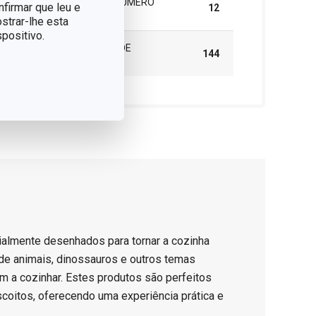
EMBALAGEM DE GRUPO (NÚMERO
nfirmar que leu e
12
DE PEÇAS)
strar-lhe esta
positivo.
CAIXA MASTER (NÚMERO DE
144
PEÇAS)
ialmente desenhados para tornar a cozinha
de animais, dinossauros e outros temas
m a cozinhar. Estes produtos são perfeitos
scoitos, oferecendo uma experiência prática e