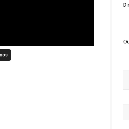
Di
Ou
enos