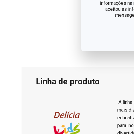
informações na n
aceitou as in
mensagem
Linha de produto
A linha
mais di
educati
para in
divertid