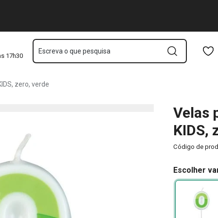
Saltar para o conteúdo principal
Saltar para a navegação
Saltar para a pesquisa
Escreva o que pesquisa
às 17h30
KIDS, zero, verde
Velas 
KIDS, 
Código de pro
Escolher va