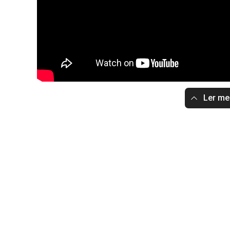
Ler m