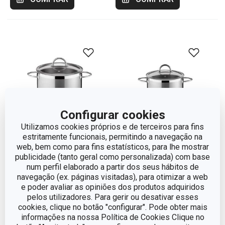
Configurar cookies
Utilizamos cookies próprios e de terceiros para fins
estritamente funcionais, permitindo a navegação na
Portes grátis
Portes grátis
web, bem como para fins estatísticos, para lhe mostrar
publicidade (tanto geral como personalizada) com base
Panela VISION com
Tacho VISION com tampa
num perfil elaborado a partir dos seus hábitos de
tampa ø 28 cm, 11,0 L
ø 16 cm, 1,5 L
navegação (ex. páginas visitadas), para otimizar a web
e poder avaliar as opiniões dos produtos adquiridos
€ 135,90
€ 59,90
pelos utilizadores. Para gerir ou desativar esses
Disponível na loja online
Disponível na loja online
cookies, clique no botão "configurar". Pode obter mais
informações na nossa Política de Cookies Clique no
COMPRAR
COMPRAR