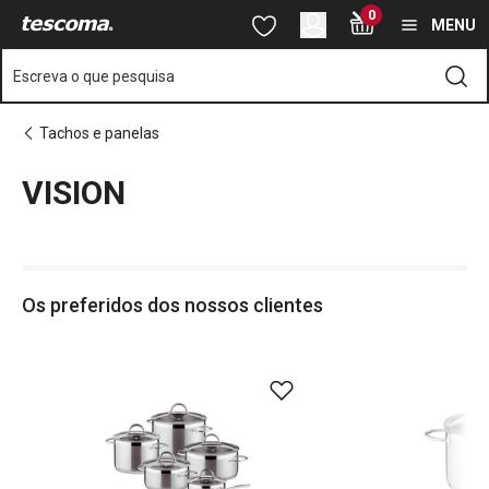
Está na página VISION
0
Saltar para o conteúdo principal
Saltar para a navegação
Saltar para a pesquisa
MENU
Escreva o que pesquisa
Tachos e panelas
VISION
o
o
Os preferidos dos nossos clientes