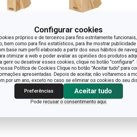
Configurar cookies
Portes grátis
ookies próprios e de terceiros para fins estritamente funcionais,
 bem como para fins estatísticos, para lhe mostrar publicidade
po WOODY para
Cepo WOODY para
om base num perfil elaborado a partir dos seus hábitos de naveg
acas e tesoura
13 facas e tesoura
para otimizar a web e poder avaliar as opiniões dos produtos adq
nchante
trinchante/afiador
ra gerir ou desativar esses cookies, clique no botão "configurar"
ossa Política de Cookies Clique no botão "Aceitar tudo" para co
25,90
€ 35,90
formações apresentadas. Depois de aceitar, não voltaremos a mo
 por um ano, exceto no caso se eliminar os cookies do seu dis
ponível na loja online
Disponível na loja online
Aceitar tudo
Preferências
COMPRAR
COMPRAR
Pode
recusar o consentimento aqui.