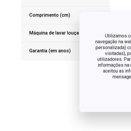
Comprimento (cm)
Máquina de lavar louça
Utilizamos c
navegação na web,
Ce
personalizada) c
5 f
Garantia (em anos)
visitadas), 
tri
utilizadores. Pa
informações na n
€ 
aceitou as in
mensagem
Dis