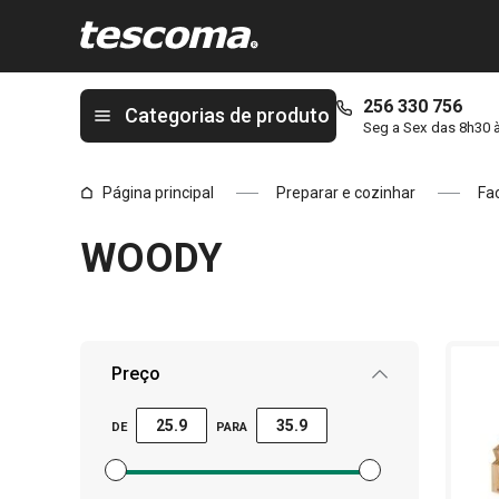
Está na página WOODY
256 330 756
Categorias de produto
Seg a Sex das 8h30 
Página principal
Preparar e cozinhar
Fa
WOODY
Preço
DE
PARA
Definir filtro de preço mínimo
Definir filtro de preço máximo