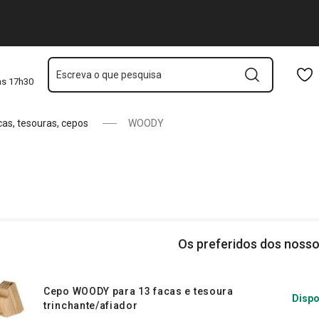
Saltar para o conteúdo principal
Saltar para a navegação
Saltar para a pesquisa
Escreva o que pesquisa
às 17h30
cas, tesouras, cepos
WOODY
Os preferidos dos nosso
Cepo WOODY para 13 facas e tesoura
Dispo
trinchante/afiador