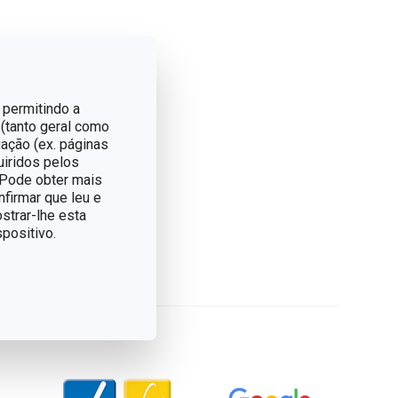
 permitindo a
 (tanto geral como
ação (ex. páginas
uiridos pelos
. Pode obter mais
nfirmar que leu e
strar-lhe esta
positivo.