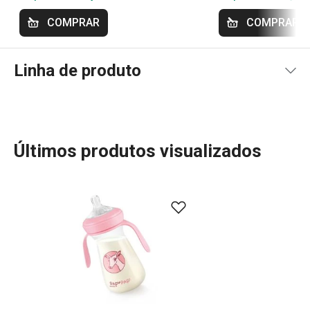
COMPRAR
COMPRAR
Linha de produto
Últimos produtos visualizados
A linha PAPU PAPI da Tescoma oferece uma variedade de
produtos essenciais para bebés e crianças, com designs
modernos e práticos. Inclui biberões, garrafas flexíveis,
recipientes e tetinas, todos feitos com materiais seguros
e adequados para os mais pequenos. Estes produtos
foram desenvolvidos
com a exclusiva tecnologia
nanoCARE™, usada no sector da saúde. São