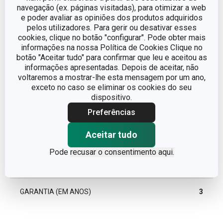
navegação (ex. páginas visitadas), para otimizar a web
e poder avaliar as opiniões dos produtos adquiridos
artigos para bebés e
pelos utilizadores. Para gerir ou desativar esses
CATEGORIA
crianças
cookies, clique no botão "configurar". Pode obter mais
informações na nossa Política de Cookies Clique no
botão "Aceitar tudo" para confirmar que leu e aceitou as
LINHA DE PRODUTO
PAPU PAPI
informações apresentadas. Depois de aceitar, não
voltaremos a mostrar-lhe esta mensagem por um ano,
MATERIAL
plástico com nanoCARE
exceto no caso se eliminar os cookies do seu
dispositivo.
Preferências
TIPO
Garrafas para crianças
Aceitar tudo
CORES
Rosa
Pode
recusar o consentimento aqui.
EAN
8595028400243
GARANTIA (EM ANOS)
3