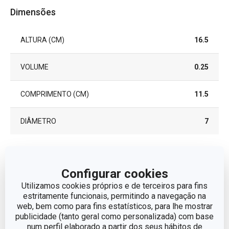
Dimensões
ALTURA (CM)
16.5
VOLUME
0.25
COMPRIMENTO (CM)
11.5
DIÂMETRO
7
Outros parâmetros
Configurar cookies
Utilizamos cookies próprios e de terceiros para fins
ADEQUADO PARA
Sim
FRIGORÍFICO
estritamente funcionais, permitindo a navegação na
web, bem como para fins estatísticos, para lhe mostrar
publicidade (tanto geral como personalizada) com base
ADEQUADO PARA
Sim
num perfil elaborado a partir dos seus hábitos de
MICROONDAS