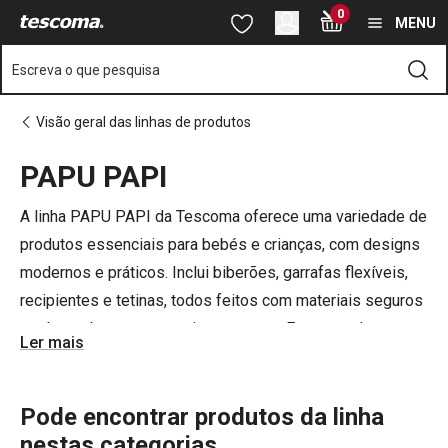
Está na página PAPU PAPI
0
Saltar para o conteúdo principal
Saltar para a navegação
Saltar para a pesquisa
MENU
Escreva o que pesquisa
Visão geral das linhas de produtos
PAPU PAPI
o
o
A linha PAPU PAPI da Tescoma oferece uma variedade de
produtos essenciais para bebés e crianças, com designs
modernos e práticos. Inclui biberões, garrafas flexíveis,
recipientes e tetinas, todos feitos com materiais seguros
e adequados para os mais pequenos. Estes produtos
Ler mais
foram desenvolvidos
com a exclusiva tecnologia
nanoCARE™, usada no sector da saúde. São
antibacterianos, não descoloram e não absorvem
Pode encontrar produtos da linha
odores.
nestas categorias
Com cores vibrantes e funcionalidades