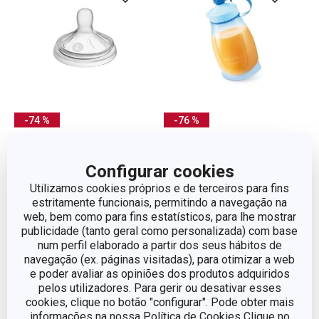
-74 %
-76 %
Tetina PAPU PAPI, 2 pcs,
Garrafa flexível PAPU
L
PAPI 200 ml, c/ colher,
Configurar cookies
azul
Utilizamos cookies próprios e de terceiros para fins
estritamente funcionais, permitindo a navegação na
€ 5,90
€ 14,90
web, bem como para fins estatísticos, para lhe mostrar
€ 1,50
€ 3,50
publicidade (tanto geral como personalizada) com base
Disponível na loja online
Disponível na loja online
num perfil elaborado a partir dos seus hábitos de
navegação (ex. páginas visitadas), para otimizar a web
COMPRAR
COMPRAR
e poder avaliar as opiniões dos produtos adquiridos
pelos utilizadores. Para gerir ou desativar esses
cookies, clique no botão "configurar". Pode obter mais
informações na nossa Política de Cookies Clique no