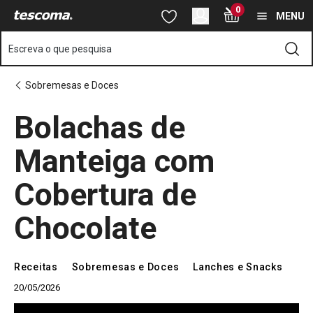
Está na página Aprenda a fazer deliciosas Bolachas de Manteiga
0
Saltar para o conteúdo principal
Saltar para a navegação
Saltar para a pesquisa
MENU
Escreva o que pesquisa
Sobremesas e Doces
Bolachas de
Manteiga com
Cobertura de
Chocolate
Receitas
Sobremesas e Doces
Lanches e Snacks
20/05/2026