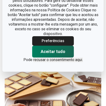
pelos utilizadores. Para gerir ou desativar esses
cookies, clique no botão "configurar". Pode obter mais
informações na nossa Política de Cookies Clique no
botão "Aceitar tudo" para confirmar que leu e aceitou as
Tapete de silicone com
Tabuleiro de forno
informações apresentadas. Depois de aceitar, não
clip DELÍCIA
COMPACT 41.5 x 35.5 cm
voltaremos a mostrar-lhe esta mensagem por um ano,
SiliconPRIME 50 x 40 cm
exceto no caso se eliminar os cookies do seu
dispositivo.
€ 29,90
€ 21,90
Preferências
Disponível na loja online
Disponível na loja online
COMPRAR
COMPRAR
Aceitar tudo
Pode
recusar o consentimento aqui.