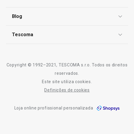
Centro de Arbitragem
Termos e Condições
Blog
Livro de Reclamações
TESCOMA Club
Notícias
Tescoma
Perguntas Frequentes
Receitas
Sobre nós
Truques e Dicas
Serviço Pós-Venda
Copyright © 1992–2021, TESCOMA s.r.o. Todos os direitos
Profissionais
reservados.
Este site utiliza cookies.
Contactos
Definições de cookies
-10% Novos Subscritores
Loja online profissional personalizada