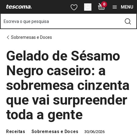
Está na página Receita de gelado de sésamo negro caseiro sem 
0
Saltar para o conteúdo principal
Saltar para a navegação
Saltar para a pesquisa
MENU
Escreva o que pesquisa
Sobremesas e Doces
Gelado de Sésamo
Negro caseiro: a
sobremesa cinzenta
que vai surpreender
toda a gente
Receitas
Sobremesas e Doces
30/06/2026