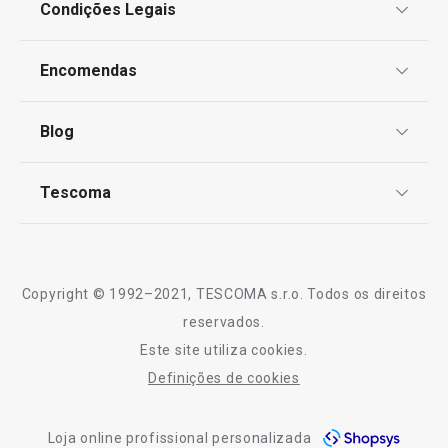
Condições Legais
Proteção de informações pessoais
Encomendas
Centro de Arbitragem
Termos e Condições
Blog
Livro de Reclamações
TESCOMA Club
Notícias
Tescoma
Perguntas Frequentes
Receitas
Sobre nós
Truques e Dicas
Serviço Pós-Venda
Copyright © 1992–2021, TESCOMA s.r.o. Todos os direitos
Profissionais
reservados.
Este site utiliza cookies.
Contactos
Definições de cookies
-10% Novos Subscritores
Loja online profissional personalizada