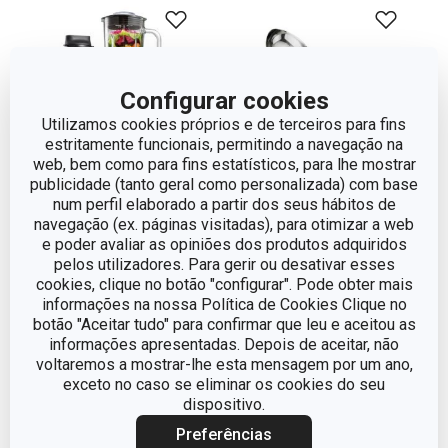
Configurar cookies
Utilizamos cookies próprios e de terceiros para fins
estritamente funcionais, permitindo a navegação na
web, bem como para fins estatísticos, para lhe mostrar
publicidade (tanto geral como personalizada) com base
Portes grátis
num perfil elaborado a partir dos seus hábitos de
navegação (ex. páginas visitadas), para otimizar a web
Colher de gelado
Liquidificador
e poder avaliar as opiniões dos produtos adquiridos
PRESTO
PRESIDENT 0.6 l,
pelos utilizadores. Para gerir ou desativar esses
antracite
cookies, clique no botão "configurar". Pode obter mais
informações na nossa Política de Cookies Clique no
€ 89,90
€ 6,90
botão "Aceitar tudo" para confirmar que leu e aceitou as
informações apresentadas. Depois de aceitar, não
Disponível na loja online
Disponível na loja online
voltaremos a mostrar-lhe esta mensagem por um ano,
COMPRAR
COMPRAR
exceto no caso se eliminar os cookies do seu
dispositivo.
Preferências