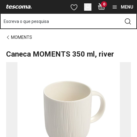
Está na página Caneca MOMENTS 350 ml, river
0
Saltar para o conteúdo principal
Saltar para a navegação
Saltar para a pesquisa
MENU
Escreva o que pesquisa
MOMENTS
Caneca MOMENTS 350 ml, river