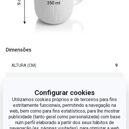
Dimensões
ALTURA (CM)
9
VOLUME
0.35
Configurar cookies
COMPRIMENTO (CM)
11.4
Utilizamos cookies próprios e de terceiros para fins
estritamente funcionais, permitindo a navegação na
web, bem como para fins estatísticos, para lhe mostrar
DIÂMETRO
8.6
publicidade (tanto geral como personalizada) com base
num perfil elaborado a partir dos seus hábitos de
navegação (ex. páginas visitadas), para otimizar a web