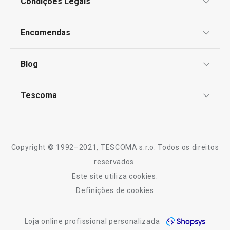
Condições Legais
Proteção de informações pessoais
Encomendas
Centro de Arbitragem
Termos e Condições
Blog
Livro de Reclamações
TESCOMA Club
Notícias
Tescoma
Perguntas Frequentes
Receitas
Sobre nós
Truques e Dicas
Serviço Pós-Venda
Copyright © 1992–2021, TESCOMA s.r.o. Todos os direitos
Profissionais
reservados.
Este site utiliza cookies.
Contactos
Definições de cookies
-10% Novos Subscritores
Loja online profissional personalizada