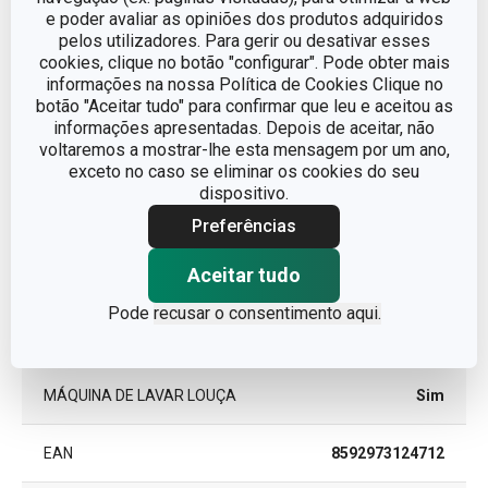
Outros parâmetros
e poder avaliar as opiniões dos produtos adquiridos
pelos utilizadores. Para gerir ou desativar esses
cookies, clique no botão "configurar". Pode obter mais
ADEQUADO PARA
Sim
informações na nossa Política de Cookies Clique no
MICROONDAS
botão "Aceitar tudo" para confirmar que leu e aceitou as
informações apresentadas. Depois de aceitar, não
Canecas e
voltaremos a mostrar-lhe esta mensagem por um ano,
CATEGORIA
chávenas
exceto no caso se eliminar os cookies do seu
dispositivo.
LINHA DE PRODUTO
MOMENTS
Preferências
Aceitar tudo
MATERIAL
porcelana
Pode
recusar o consentimento aqui.
TIPO
Caneca
MÁQUINA DE LAVAR LOUÇA
Sim
EAN
8592973124712