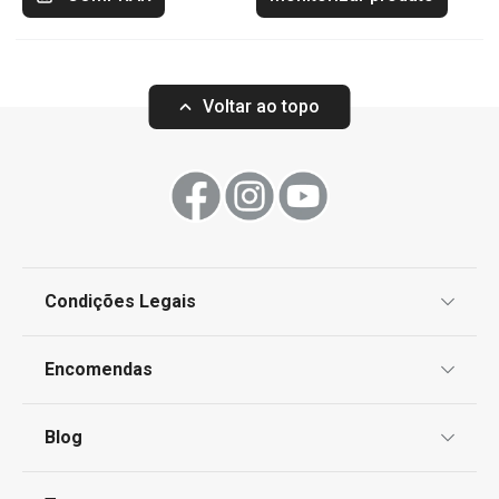
Voltar ao topo
Condições Legais
Proteção de informações pessoais
Encomendas
Centro de Arbitragem
Termos e Condições
Blog
Livro de Reclamações
TESCOMA Club
Notícias