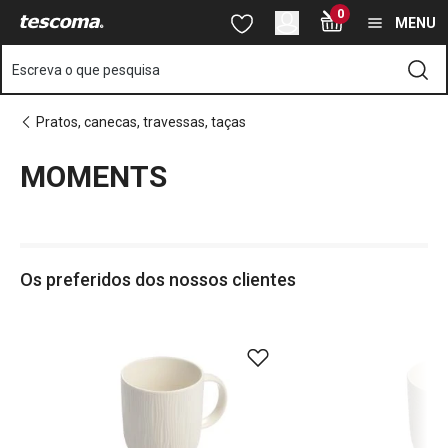
Está na página MOMENTS
0
Saltar para o conteúdo principal
Saltar para a navegação
Saltar para a pesquisa
MENU
Escreva o que pesquisa
Pratos, canecas, travessas, taças
MOMENTS
o
o
Os preferidos dos nossos clientes