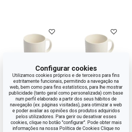
Configurar cookies
Utilizamos cookies próprios e de terceiros para fins
estritamente funcionais, permitindo a navegação na
web, bem como para fins estatísticos, para lhe mostrar
publicidade (tanto geral como personalizada) com base
Caneca MOMENTS
Caneca MOMENTS
num perfil elaborado a partir dos seus hábitos de
350 ml, river
350 ml, snow
navegação (ex. páginas visitadas), para otimizar a web
e poder avaliar as opiniões dos produtos adquiridos
€ 5,90
€ 5,90
pelos utilizadores. Para gerir ou desativar esses
Disponível na loja online
Disponível na loja online
cookies, clique no botão "configurar". Pode obter mais
informações na nossa Política de Cookies Clique no
COMPRAR
COMPRAR