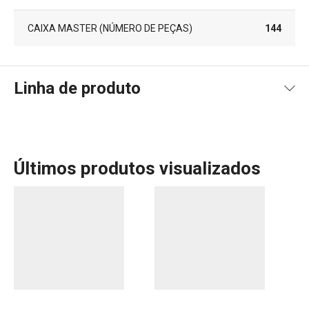
CAIXA MASTER (NÚMERO DE PEÇAS)
144
Linha de produto
Últimos produtos visualizados
A linha Fancy Home da Tescoma oferece uma gama de
produtos perfeitos para criar ambientes acolhedores e
cheios de personalidade. Com velas aromáticas,
difusores e ambientadores, pode transformar a sua casa
num espaço de bem-estar, repleto de fragrâncias
agradáveis. Esses produtos são ideais para criar uma