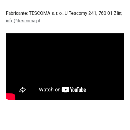
Fabricante: TESCOMA s. r. o., U Tescomy 241, 760 01 Zlín;
info@tescoma.pt