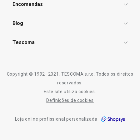
Proteção de informações pessoais
Encomendas
Centro de Arbitragem
Preparar e cozinhar
Termos e Condições
Blog
Livro de Reclamações
TESCOMA Club
Mesa
Notícias
Tescoma
Perguntas Frequentes
Receitas
Electrodomésticos
Sobre nós
Truques e Dicas
Serviço Pós-Venda
Copyright © 1992–2021, TESCOMA s.r.o. Todos os direitos
Profissionais
reservados.
Este site utiliza cookies.
Contactos
Definições de cookies
-10% Novos Subscritores
Loja online profissional personalizada