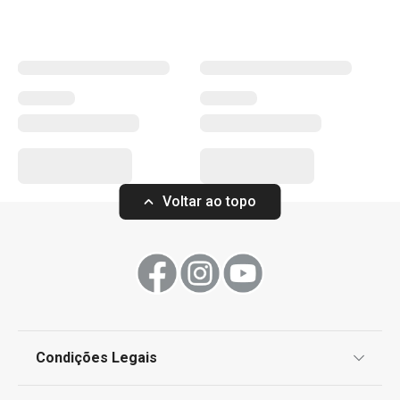
atmosfera relaxante e sofisticada. Descubra as opções
que trarão ainda mais conforto e charme ao seu lar.
Mais Vendidos
Organização e limpeza da cozinha
Voltar ao topo
Regresso às aulas e ao trabalho
TESCOMA HOME
Utensílios de Cozinha Virais
Condições Legais
OUTLET