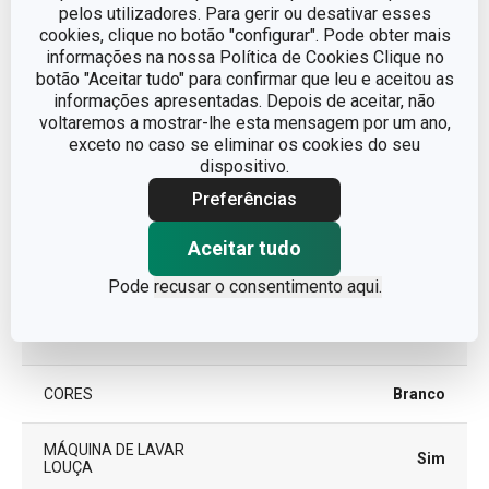
COMPRIMENTO (CM)
20.5
pelos utilizadores. Para gerir ou desativar esses
cookies, clique no botão "configurar". Pode obter mais
informações na nossa Política de Cookies Clique no
botão "Aceitar tudo" para confirmar que leu e aceitou as
Outros parâmetros
informações apresentadas. Depois de aceitar, não
voltaremos a mostrar-lhe esta mensagem por um ano,
CATEGORIA
Faqueiro
exceto no caso se eliminar os cookies do seu
dispositivo.
Preferências
LINHA DE PRODUTO
FANCY HOME
Aceitar tudo
plástico, aço
MATERIAL
inoxidável
Pode
recusar o consentimento aqui.
TIPO
colher
CORES
Branco
MÁQUINA DE LAVAR
Sim
LOUÇA