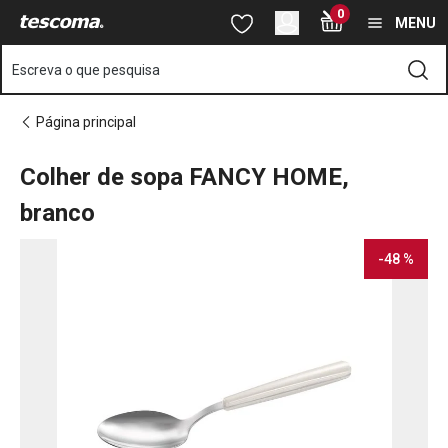
Está na página Colher de sopa FANCY HOME, branco
0
Saltar para o conteúdo principal
Saltar para a navegação
Saltar para a pesquisa
MENU
Escreva o que pesquisa
Página principal
Colher de sopa FANCY HOME,
branco
-48 %