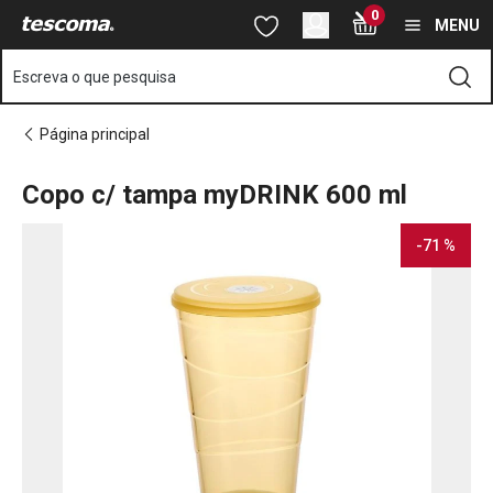
Está na página Copo c/ tampa myDRINK 600 ml
0
Saltar para o conteúdo principal
Saltar para a navegação
Saltar para a pesquisa
MENU
Escreva o que pesquisa
Página principal
Copo c/ tampa myDRINK 600 ml
-71 %