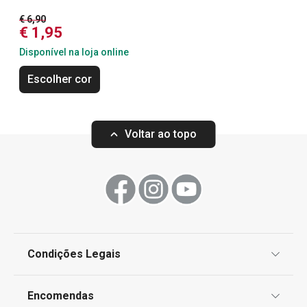
Essenciais de Verão
€ 6,90
€ 1,95
Disponível na loja online
OUTLET
Escolher cor
Voltar ao topo
Condições Legais
Cuvete de gelo myDRINK, cubos
Molde para gelo
Proteção de informações pessoais
XXL
Encomendas