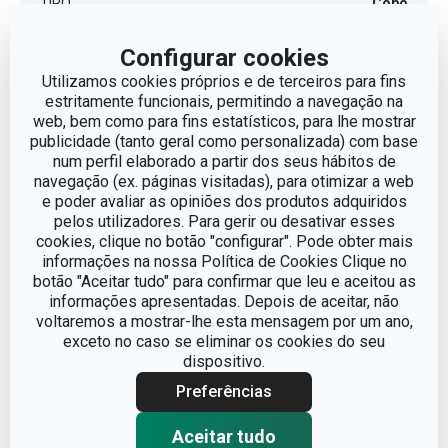
TIPO
Copo
Configurar cookies
CORES
Laranja
| Verde
Utilizamos cookies próprios e de terceiros para fins
estritamente funcionais, permitindo a navegação na
MÁQUINA DE LAVAR LOUÇA
Sim
web, bem como para fins estatísticos, para lhe mostrar
publicidade (tanto geral como personalizada) com base
num perfil elaborado a partir dos seus hábitos de
EAN
8595028483277
navegação (ex. páginas visitadas), para otimizar a web
e poder avaliar as opiniões dos produtos adquiridos
GARANTIA (EM ANOS)
3
pelos utilizadores. Para gerir ou desativar esses
cookies, clique no botão "configurar". Pode obter mais
informações na nossa Política de Cookies Clique no
botão "Aceitar tudo" para confirmar que leu e aceitou as
Pacote
informações apresentadas. Depois de aceitar, não
voltaremos a mostrar-lhe esta mensagem por um ano,
exceto no caso se eliminar os cookies do seu
PEÇAS DO CONJUNTO
1
dispositivo.
Preferências
LARGURA (CM)
10.200
Aceitar tudo