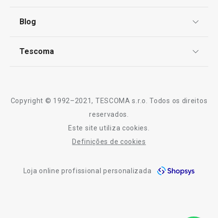
Centro de Arbitragem
Termos e Condições
Blog
Livro de Reclamações
€ 19,90
€ 11,90
TESCOMA Club
Disponível na loja online
Notícias
Disponível na loja o
Tescoma
Perguntas Frequentes
COMPRAR
COMPRAR
Receitas
Sobre nós
Truques e Dicas
Serviço Pós-Venda
Copyright © 1992–2021, TESCOMA s.r.o. Todos os direitos
Profissionais
reservados.
Todos os produtos da linha myDRINK
Este site utiliza cookies.
Contactos
Definições de cookies
-10% Novos Subscritores
Loja online profissional personalizada