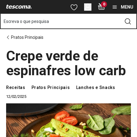
Está na página Crepe verde de espinafres low carb
0
Saltar para o conteúdo principal
Saltar para a navegação
Saltar para a pesquisa
MENU
Escreva o que pesquisa
Pratos Principais
Crepe verde de
espinafres low carb
Receitas
Pratos Principais
Lanches e Snacks
12/02/2025