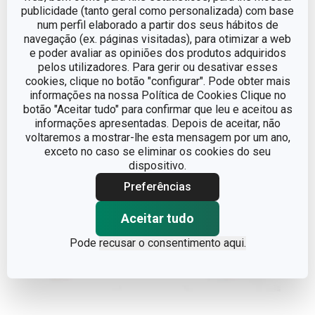
publicidade (tanto geral como personalizada) com base
Forma para madalenas
Forma p/ 6 miniaturas c/
num perfil elaborado a partir dos seus hábitos de
navegação (ex. páginas visitadas), para otimizar a web
DELÍCIA SiliconPRIME
abertura DELÍCIA
e poder avaliar as opiniões dos produtos adquiridos
SiliconPRIME
pelos utilizadores. Para gerir ou desativar esses
cookies, clique no botão "configurar". Pode obter mais
€ 25,90
€ 15,90
informações na nossa Política de Cookies Clique no
Disponível na loja online
Disponível na loja online
botão "Aceitar tudo" para confirmar que leu e aceitou as
informações apresentadas. Depois de aceitar, não
COMPRAR
COMPRAR
voltaremos a mostrar-lhe esta mensagem por um ano,
exceto no caso se eliminar os cookies do seu
dispositivo.
Preferências
Aceitar tudo
Pode
recusar o consentimento aqui.