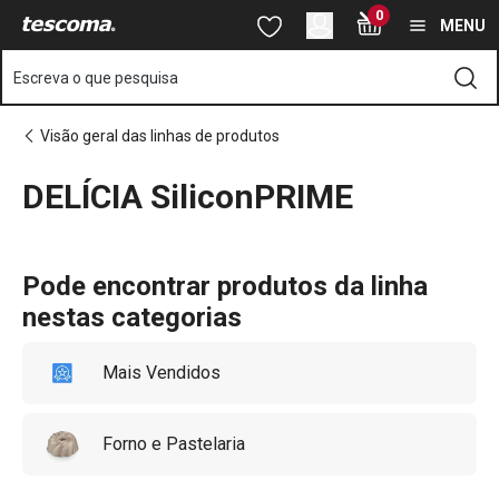
Está na página DELÍCIA SiliconPRIME
0
Saltar para o conteúdo principal
Saltar para a navegação
Saltar para a pesquisa
MENU
Escreva o que pesquisa
Visão geral das linhas de produtos
DELÍCIA SiliconPRIME
o
o
Pode encontrar produtos da linha
nestas categorias
Mais Vendidos
Forno e Pastelaria