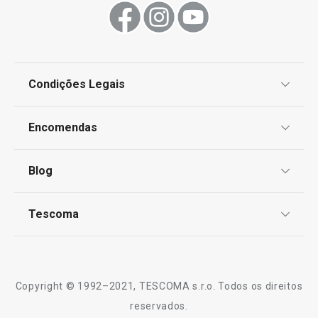
Condições Legais
Proteção de informações pessoais
Encomendas
Centro de Arbitragem
Termos e Condições
Blog
Livro de Reclamações
TESCOMA Club
Notícias
Tescoma
Perguntas Frequentes
Receitas
Sobre nós
Truques e Dicas
Serviço Pós-Venda
Copyright © 1992–2021, TESCOMA s.r.o. Todos os direitos
Profissionais
reservados.