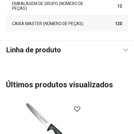
EMBALAGEM DE GRUPO (NÚMERO DE
12
PEÇAS)
CAIXA MASTER (NÚMERO DE PEÇAS)
120
Linha de produto
Últimos produtos visualizados
A linha PRECIOSO oferece facas de corte leve e preciso,
fabricadas com aço premium e afiadas à mão para garantir
um desempenho excecional. Juntam-se a elas cepos,
facas, afiadores de facas e tábuas de cortar
antibacterianas desenvolvidas com a tecnologia