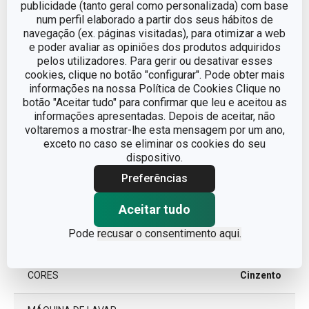
publicidade (tanto geral como personalizada) com base
num perfil elaborado a partir dos seus hábitos de
COMPRIMENTO DA LÂMINA (CM)
12
navegação (ex. páginas visitadas), para otimizar a web
e poder avaliar as opiniões dos produtos adquiridos
pelos utilizadores. Para gerir ou desativar esses
cookies, clique no botão "configurar". Pode obter mais
Outros parâmetros
informações na nossa Política de Cookies Clique no
botão "Aceitar tudo" para confirmar que leu e aceitou as
informações apresentadas. Depois de aceitar, não
CATEGORIA
facas
voltaremos a mostrar-lhe esta mensagem por um ano,
exceto no caso se eliminar os cookies do seu
LINHA DE PRODUTO
PRECIOSO
dispositivo.
Preferências
plástico, aço
MATERIAL
inoxidável
Aceitar tudo
Pode
recusar o consentimento aqui.
TIPO
Faca de mesa
CORES
Cinzento