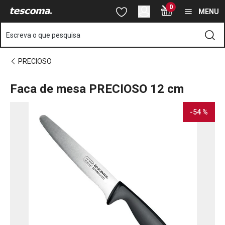
Está na página Faca de mesa PRECIOSO 12 cm
0
Saltar para o conteúdo principal
Saltar para a navegação
Saltar para a pesquisa
MENU
Escreva o que pesquisa
PRECIOSO
Faca de mesa PRECIOSO 12 cm
-54 %