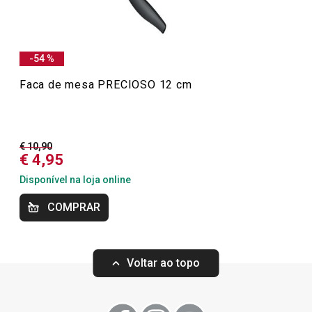
nanoCARE™. Design premiado e alta funcionalidade
definem esta linha, ideal para quem procura utensílios de
cozinha de qualidade superior.
-54 %
Faca de mesa PRECIOSO 12 cm
Mais Vendidos
€ 10,90
Preparar e cozinhar
€ 4,95
Disponível na loja online
Especial Dia do Pai
COMPRAR
OUTLET
Voltar ao topo