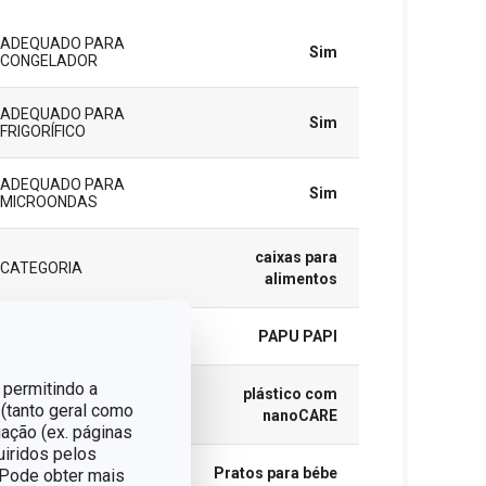
ADEQUADO PARA
Sim
CONGELADOR
ADEQUADO PARA
Sim
FRIGORÍFICO
ADEQUADO PARA
Sim
MICROONDAS
caixas para
CATEGORIA
alimentos
LINHA DE PRODUTO
PAPU PAPI
 permitindo a
plástico com
MATERIAL
 (tanto geral como
nanoCARE
ação (ex. páginas
uiridos pelos
TIPO
Pratos para bébe
. Pode obter mais