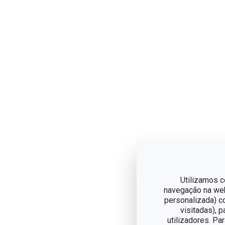
Utilizamos c
navegação na web,
personalizada) c
visitadas), 
utilizadores. Pa