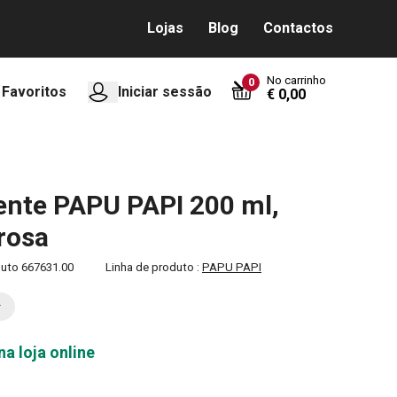
Lojas
Blog
Contactos
No carrinho
0
Favoritos
Iniciar sessão
€ 0,00
ente PAPU PAPI 200 ml,
 rosa
duto
667631.00
Linha de produto :
PAPU PAPI
na loja online