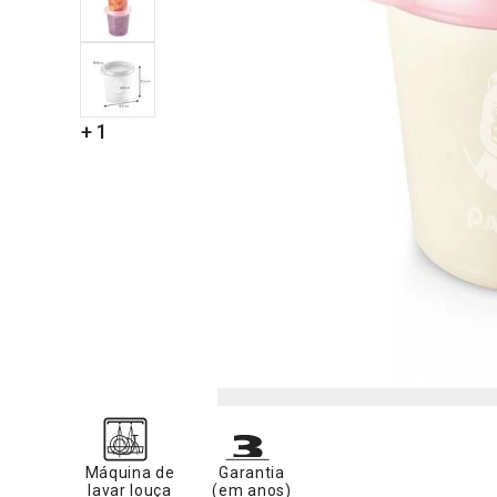
+ 1
Máquina de
Garantia
lavar louça
(em anos)