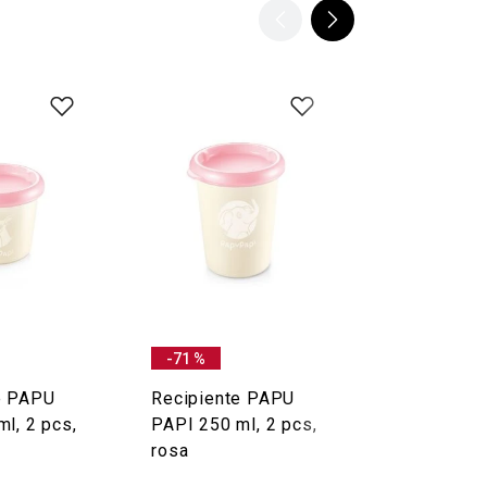
-71 %
-75 %
e PAPU
Recipiente PAPU
Recipiente
l, 2 pcs,
PAPI 250 ml, 2 pcs,
leite em p
rosa
PAPI, rosa