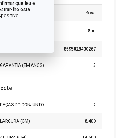
nfirmar que leu e
strar-lhe esta
CORES
Rosa
positivo.
MÁQUINA DE LAVAR
Sim
LOUÇA
EAN
8595028400267
GARANTIA (EM ANOS)
3
cote
PEÇAS DO CONJUNTO
2
LARGURA (CM)
8.400
ALTURA (CM)
14.600