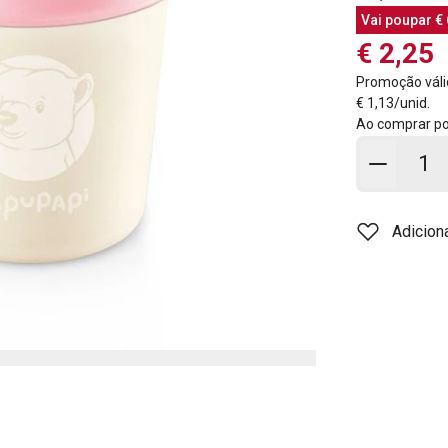
Vai poupar
€ 
€ 2,25
Promoção váli
€ 1,13/unid.
Ao comprar p
Adicion
Adicion