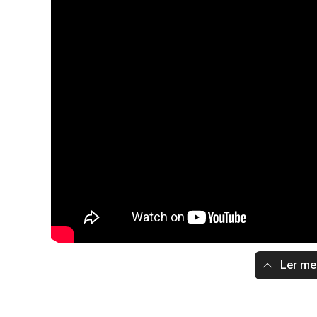
Ler m