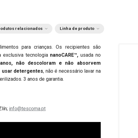
odutos relacionados
Linha de produto
alimentos para crianças. Os recipientes são
a exclusiva tecnologia
nanoCARE™,
usada no
rianos, não descoloram e não absorvem
 usar detergentes
, não é necessário lavar na
rilizados.
3 anos de garantia.
Zlín;
info@tescoma.pt