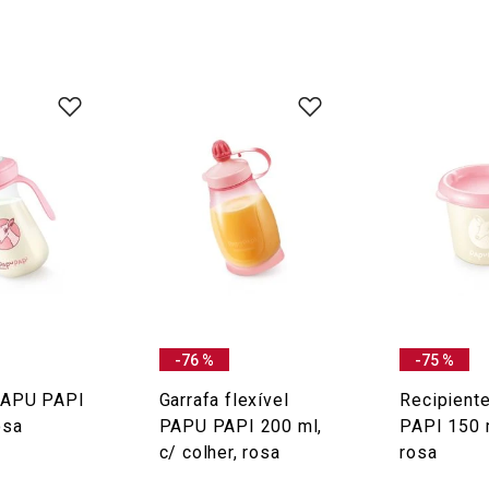
-76 %
-75 %
PAPU PAPI
Garrafa flexível
Recipient
osa
PAPU PAPI 200 ml,
PAPI 150 m
c/ colher, rosa
rosa