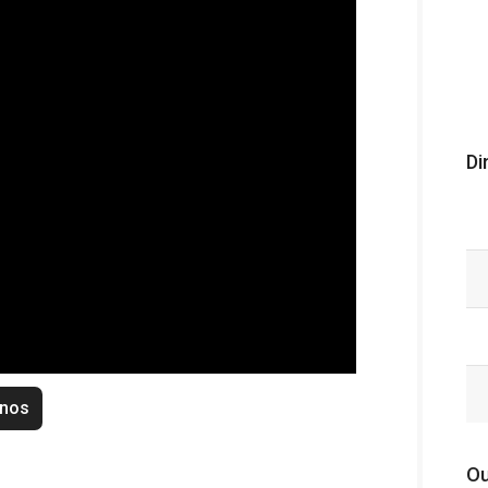
Di
enos
Ou