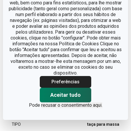
web, bem como para fins estatísticos, para lhe mostrar
publicidade (tanto geral como personalizada) com base
num perfil elaborado a partir dos seus hábitos de
DIÂMETRO
28
navegação (ex. páginas visitadas), para otimizar a web
e poder avaliar as opiniões dos produtos adquiridos
pelos utilizadores. Para gerir ou desativar esses
Outros parâmetros
cookies, clique no botão "configurar". Pode obter mais
informações na nossa Política de Cookies Clique no
botão "Aceitar tudo" para confirmar que leu e aceitou as
ADEQUADO PARA
Sim
informações apresentadas. Depois de aceitar, não
MICROONDAS
voltaremos a mostrar-lhe esta mensagem por um ano,
exceto no caso se eliminar os cookies do seu
Preparação da massa e
dispositivo.
CATEGORIA
processamento
Preferências
LINHA DE PRODUTO
DELÍCIA
Aceitar tudo
Pode
recusar o consentimento aqui.
MATERIAL
plástico
TIPO
taça para massa