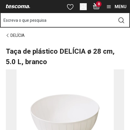
Está na página Taça de plástico DELÍCIA ø 28 cm, 5.0 L, branco
0
Saltar para o conteúdo principal
Saltar para a navegação
Saltar para a pesquisa
MENU
Escreva o que pesquisa
DELÍCIA
Taça de plástico DELÍCIA ø 28 cm,
5.0 L, branco