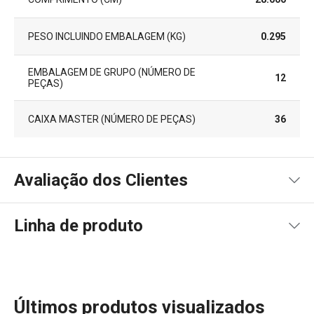
PESO INCLUINDO EMBALAGEM (KG)
0.295
EMBALAGEM DE GRUPO (NÚMERO DE
12
PEÇAS)
CAIXA MASTER (NÚMERO DE PEÇAS)
36
Avaliação dos Clientes
Linha de produto
100
%
5
2
x
4
0
x
3
0
x
2
0
x
2 avaliações
Últimos produtos visualizados
1
0
x