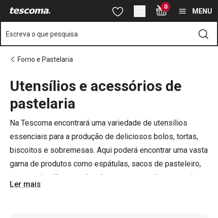
Está na página Utensílios e material de pastelaria
0
Saltar para o conteúdo principal
Saltar para a navegação
Saltar para a pesquisa
MENU
Escreva o que pesquisa
Forno e Pastelaria
Utensílios e acessórios de
o
o
pastelaria
Na Tescoma encontrará uma variedade de utensílios
essenciais para a produção de deliciosos bolos, tortas,
biscoitos e sobremesas. Aqui poderá encontrar uma vasta
gama de produtos como espátulas, sacos de pasteleiro,
tapetes de silicone, rolos de massa, cortadores e muito
Ler mais
mais. Estes utensílios de pastelaria são indispensáveis
para quem gosta de se aventurar nesta arte. Aposte na