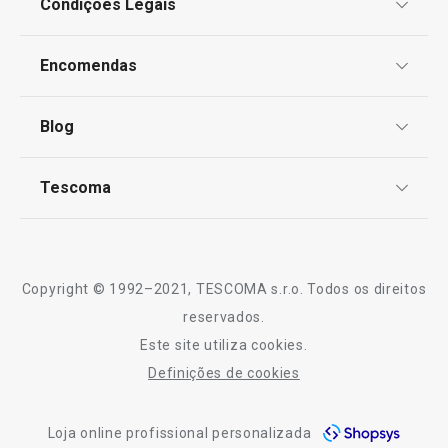
Condições Legais
Proteção de informações pessoais
Encomendas
Centro de Arbitragem
Termos e Condições
Blog
Livro de Reclamações
TESCOMA Club
Notícias
Tescoma
Perguntas Frequentes
Receitas
Sobre nós
Truques e Dicas
Serviço Pós-Venda
Copyright © 1992–2021, TESCOMA s.r.o. Todos os direitos
Profissionais
reservados.
Este site utiliza cookies.
Contactos
Definições de cookies
-10% Novos Subscritores
Loja online profissional personalizada