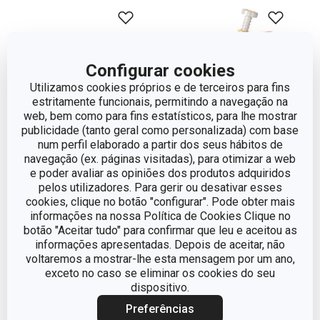
Configurar cookies
Utilizamos cookies próprios e de terceiros para fins
estritamente funcionais, permitindo a navegação na
web, bem como para fins estatísticos, para lhe mostrar
publicidade (tanto geral como personalizada) com base
Novidade
num perfil elaborado a partir dos seus hábitos de
navegação (ex. páginas visitadas), para otimizar a web
Conjunto para bolachas
Caneta decoradora para
e poder avaliar as opiniões dos produtos adquiridos
com cobertura de
doces DELÍCIA
pelos utilizadores. Para gerir ou desativar esses
cookies, clique no botão "configurar". Pode obter mais
chocolate DELÍCIA
informações na nossa Política de Cookies Clique no
€ 9,90
€ 16,90
botão "Aceitar tudo" para confirmar que leu e aceitou as
informações apresentadas. Depois de aceitar, não
Disponível na loja online
Disponível na loja online
voltaremos a mostrar-lhe esta mensagem por um ano,
exceto no caso se eliminar os cookies do seu
COMPRAR
COMPRAR
dispositivo.
Preferências