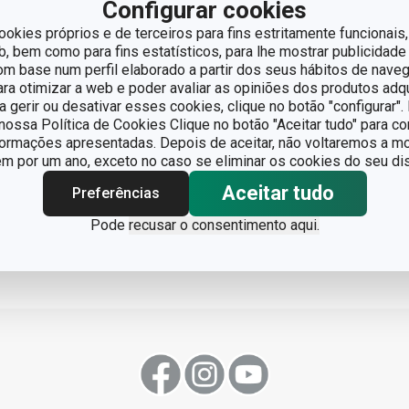
Configurar cookies
ookies próprios e de terceiros para fins estritamente funcionais,
 bem como para fins estatísticos, para lhe mostrar publicidade
om base num perfil elaborado a partir dos seus hábitos de naveg
para otimizar a web e poder avaliar as opiniões dos produtos adq
fria de batata
ra gerir ou desativar esses cookies, clique no botão "configurar"
ossa Política de Cookies Clique no botão "Aceitar tudo" para co
hamentos
04/05/2026
formações apresentadas. Depois de aceitar, não voltaremos a mo
 por um ano, exceto no caso se eliminar os cookies do seu dis
Aceitar tudo
Preferências
Pode
recusar o consentimento aqui.