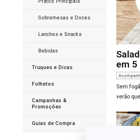
Pratos Principais
Sobremesas e Doces
Lanches e Snacks
Bebidas
Salad
em 5
Truques e Dicas
Acompan
Folhetos
Sem fogão
verão que 
Campanhas &
Promoções
Guias de Compra