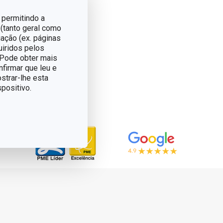
 permitindo a
 (tanto geral como
ação (ex. páginas
uiridos pelos
. Pode obter mais
nfirmar que leu e
strar-lhe esta
positivo.