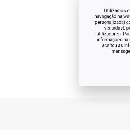
Utilizamos c
navegação na web,
personalizada) c
visitadas), 
Salada 
utilizadores. Pa
informações na n
Acompan
aceitou as in
mensagem