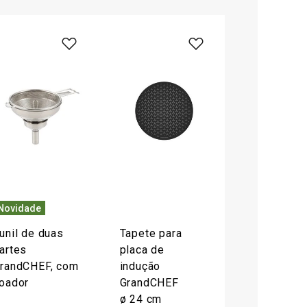
Novidade
unil de duas
Tapete para
artes
placa de
randCHEF, com
indução
oador
GrandCHEF
ø 24 cm