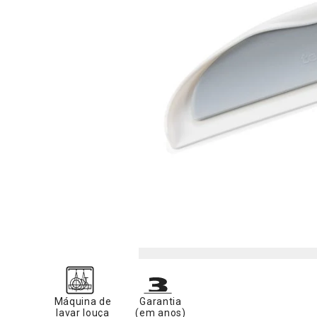
Máquina de
Garantia
lavar louça
(em anos)