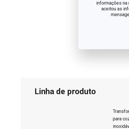
informações na n
aceitou as in
mensagem
Linha de produto
Transfo
para co
inoxidá