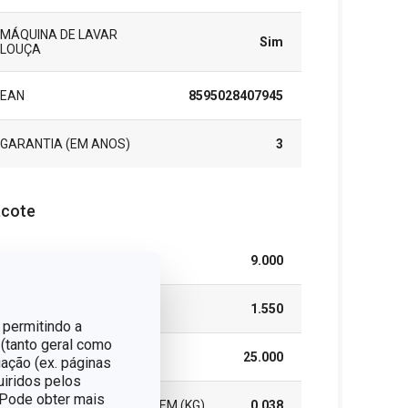
MÁQUINA DE LAVAR
Sim
LOUÇA
EAN
8595028407945
GARANTIA (EM ANOS)
3
cote
LARGURA (CM)
9.000
ALTURA (CM)
1.550
 permitindo a
 (tanto geral como
COMPRIMENTO (CM)
25.000
ação (ex. páginas
uiridos pelos
. Pode obter mais
PESO INCLUINDO EMBALAGEM (KG)
0.038