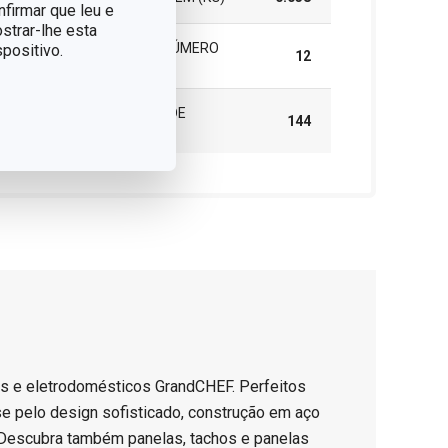
nfirmar que leu e
strar-lhe esta
EMBALAGEM DE GRUPO (NÚMERO
positivo.
12
DE PEÇAS)
CAIXA MASTER (NÚMERO DE
144
PEÇAS)
os e eletrodomésticos GrandCHEF. Perfeitos
e pelo design sofisticado, construção em aço
. Descubra também panelas, tachos e panelas