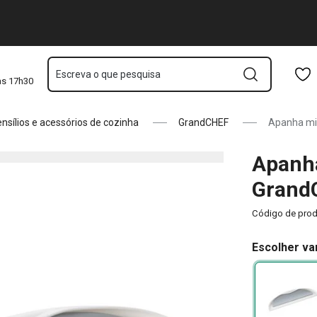
cinza
Saltar para o conteúdo principal
Saltar para a navegação
Saltar para a pesquisa
Escreva o que pesquisa
às 17h30
nsílios e acessórios de cozinha
GrandCHEF
Apanha mi
Apanh
GrandC
Código de pro
Escolher va