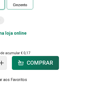
Cinzento
na loja online
ode acumular
€ 0,17
ar ao carrinho - quantidade
COMPRAR
ar aos Favoritos