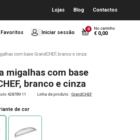
Lojas
Blog
Contactos
No carrinho
0
Favoritos
Iniciar sessão
€ 0,00
galhas com base GrandCHEF, branco e cinza
a migalhas com base
HEF, branco e cinza
duto
428789.11
Linha de produto :
GrandCHEF
riante de cor