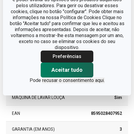
Outros parâmetros
pelos utilizadores. Para gerir ou desativar esses
cookies, clique no botão "configurar". Pode obter mais
informações na nossa Política de Cookies Clique no
CATEGORIA
Lavar e limpar
botão "Aceitar tudo" para confirmar que leu e aceitou as
informações apresentadas. Depois de aceitar, não
LINHA DE PRODUTO
GrandCHEF
voltaremos a mostrar-lhe esta mensagem por um ano,
exceto no caso se eliminar os cookies do seu
dispositivo.
MATERIAL
plástico
Preferências
TIPO
utensílio de limpeza
Aceitar tudo
Pode
recusar o consentimento aqui.
CORES
Cinzento
MÁQUINA DE LAVAR LOUÇA
Sim
EAN
8595028407952
GARANTIA (EM ANOS)
3