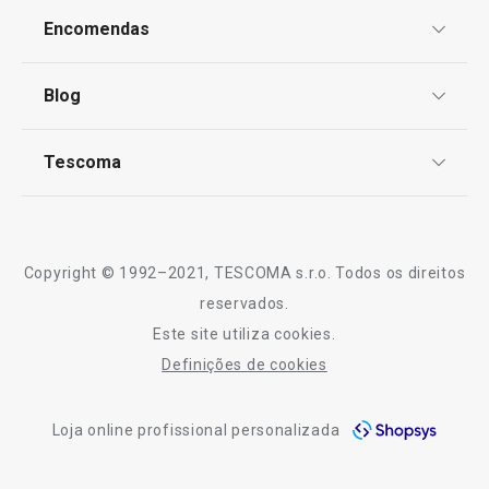
Proteção de informações pessoais
Produtos virais nas redes socias
Encomendas
Centro de Arbitragem
Termos e Condições
Pastelaria de Natal
Blog
Livro de Reclamações
TESCOMA Club
Notícias
Especial Dia do Pai
Tescoma
Perguntas Frequentes
Receitas
Sobre nós
Especial Mundial: A Melhor Equipa para a sua
Truques e Dicas
Cozinha
Serviço Pós-Venda
Copyright © 1992–2021, TESCOMA s.r.o. Todos os direitos
Cozinhar
Profissionais
reservados.
Este site utiliza cookies.
Contactos
Definições de cookies
-10% Novos Subscritores
Loja online profissional personalizada