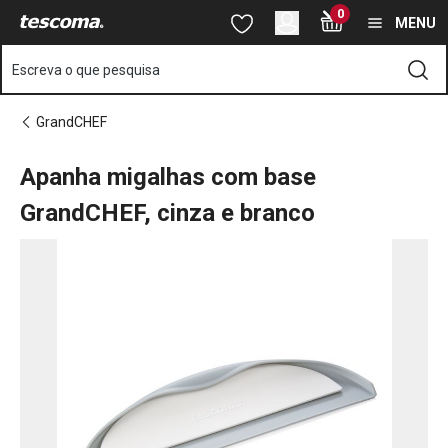
Está na página Apanha migalhas com base GrandCHEF, cinza e b
0
Saltar para o conteúdo principal
Saltar para a navegação
Saltar para a pesquisa
MENU
Escreva o que pesquisa
GrandCHEF
Apanha migalhas com base
GrandCHEF, cinza e branco