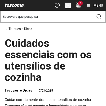
Está na página Cuidados essenciais com os utensílios de cozin
0
Saltar para o conteúdo principal
Saltar para a navegação
Saltar para a pesquisa
MENU
Escreva o que pesquisa
Truques e Dicas
Cuidados
essenciais com os
utensílios de
cozinha
Truques e Dicas
17/03/2025
Cuidar corretamente dos seus utensílios de cozinha
Tescoma não só garante a longevidade dos seus