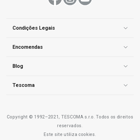
Condições Legais
Proteção de informações pessoais
Encomendas
Centro de Arbitragem
Termos e Condições
Blog
Livro de Reclamações
TESCOMA Club
Notícias
Tescoma
Perguntas Frequentes
Receitas
Sobre nós
Truques e Dicas
Serviço Pós-Venda
Copyright © 1992–2021, TESCOMA s.r.o. Todos os direitos
Profissionais
reservados.
Este site utiliza cookies.
Contactos