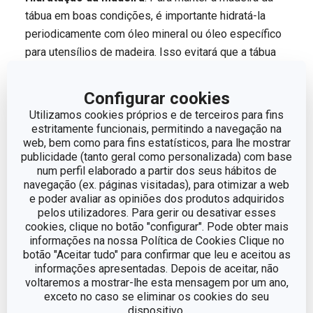
tábua em boas condições, é importante hidratá-la
periodicamente com óleo mineral ou óleo específico
para utensílios de madeira. Isso evitará que a tábua
resseque e quebre.
Evite alimentos ácidos
: O contacto com alimentos
Configurar cookies
ácidos pode danificar a superfície da madeira. Limpe
Utilizamos cookies próprios e de terceiros para fins
imediatamente após o uso de alimentos ácidos.
estritamente funcionais, permitindo a navegação na
web, bem como para fins estatísticos, para lhe mostrar
publicidade (tanto geral como personalizada) com base
O segredo das Facas sempre
num perfil elaborado a partir dos seus hábitos de
afiadas
navegação (ex. páginas visitadas), para otimizar a web
e poder avaliar as opiniões dos produtos adquiridos
pelos utilizadores. Para gerir ou desativar esses
cookies, clique no botão "configurar". Pode obter mais
informações na nossa Política de Cookies Clique no
botão "Aceitar tudo" para confirmar que leu e aceitou as
informações apresentadas. Depois de aceitar, não
voltaremos a mostrar-lhe esta mensagem por um ano,
exceto no caso se eliminar os cookies do seu
dispositivo.