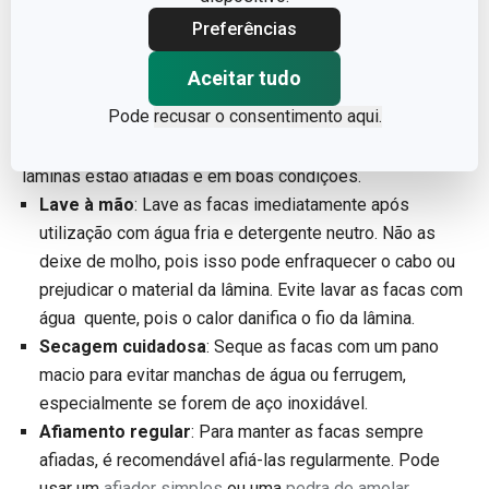
Preferências
Aceitar tudo
Pode
recusar o consentimento aqui.
As facas Tescoma foram concebidas para oferecer cortes
precisos, mas para isso, é necessário garantir que as
lâminas estão afiadas e em boas condições.
Lave à mão
: Lave as facas imediatamente após
utilização com água fria e detergente neutro. Não as
deixe de molho, pois isso pode enfraquecer o cabo ou
prejudicar o material da lâmina. Evite lavar as facas com
água quente, pois o calor danifica o fio da lâmina.
Secagem cuidadosa
: Seque as facas com um pano
macio para evitar manchas de água ou ferrugem,
especialmente se forem de aço inoxidável.
Afiamento regular
: Para manter as facas sempre
afiadas, é recomendável afiá-las regularmente. Pode
usar um
afiador simples
ou uma
pedra de amolar
.