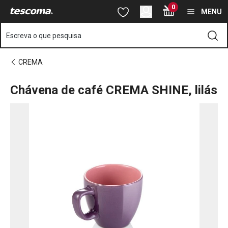
Está na página Chávena de café CREMA SHINE, lilás
0
Saltar para o conteúdo principal
Saltar para a navegação
Saltar para a pesquisa
MENU
Escreva o que pesquisa
CREMA
Chávena de café CREMA SHINE, lilás