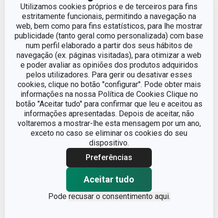
Utilizamos cookies próprios e de terceiros para fins
VOLUME
0.08
estritamente funcionais, permitindo a navegação na
web, bem como para fins estatísticos, para lhe mostrar
COMPRIMENTO (CM)
8
publicidade (tanto geral como personalizada) com base
num perfil elaborado a partir dos seus hábitos de
navegação (ex. páginas visitadas), para otimizar a web
DIÂMETRO
6
e poder avaliar as opiniões dos produtos adquiridos
pelos utilizadores. Para gerir ou desativar esses
cookies, clique no botão "configurar". Pode obter mais
informações na nossa Política de Cookies Clique no
Outros parâmetros
botão "Aceitar tudo" para confirmar que leu e aceitou as
informações apresentadas. Depois de aceitar, não
voltaremos a mostrar-lhe esta mensagem por um ano,
ADEQUADO PARA FRIGORÍFICO
Sim
exceto no caso se eliminar os cookies do seu
dispositivo.
ADEQUADO PARA
Sim
MICROONDAS
Preferências
Aceitar tudo
Canecas e
CATEGORIA
chávenas
Pode
recusar o consentimento aqui.
LINHA DE PRODUTO
CREMA