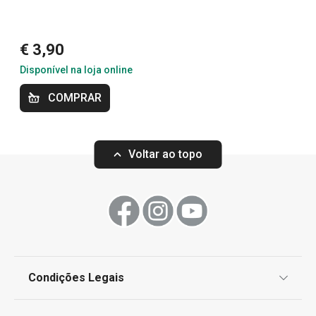
€ 3,90
Disponível na loja online
COMPRAR
Voltar ao topo
-50 %
Caneca em vidro CREMA 400 ml
Prato raso CREM
€ 12,90
Condições Legais
€ 4,90
€ 6,45
Disponível na loja online
Disponível na loja o
Proteção de informações pessoais