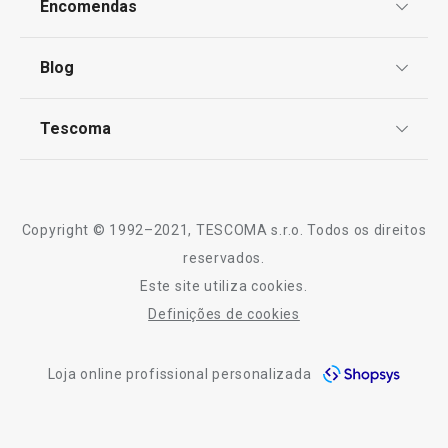
Encomendas
COMPRAR
COMPRAR
Centro de Arbitragem
Termos e Condições
Blog
Livro de Reclamações
TESCOMA Club
Notícias
Tescoma
Todos os produtos da linha CREMA
Perguntas Frequentes
Receitas
Sobre nós
Truques e Dicas
Serviço Pós-Venda
Copyright © 1992–2021, TESCOMA s.r.o. Todos os direitos
Profissionais
reservados.
Este site utiliza cookies.
Contactos
Definições de cookies
-10% Novos Subscritores
Loja online profissional personalizada