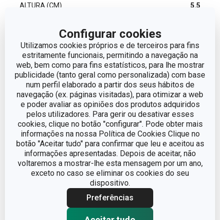
ALTURA (CM)
5.5
Configurar cookies
VOLUME
0.08
Utilizamos cookies próprios e de terceiros para fins
estritamente funcionais, permitindo a navegação na
COMPRIMENTO (CM)
8
web, bem como para fins estatísticos, para lhe mostrar
publicidade (tanto geral como personalizada) com base
DIÂMETRO
6
num perfil elaborado a partir dos seus hábitos de
navegação (ex. páginas visitadas), para otimizar a web
e poder avaliar as opiniões dos produtos adquiridos
pelos utilizadores. Para gerir ou desativar esses
Outros parâmetros
cookies, clique no botão "configurar". Pode obter mais
informações na nossa Política de Cookies Clique no
botão "Aceitar tudo" para confirmar que leu e aceitou as
ADEQUADO PARA FRIGORÍFICO
Sim
informações apresentadas. Depois de aceitar, não
voltaremos a mostrar-lhe esta mensagem por um ano,
ADEQUADO PARA
exceto no caso se eliminar os cookies do seu
Sim
MICROONDAS
dispositivo.
Preferências
Canecas e
CATEGORIA
chávenas
Aceitar tudo