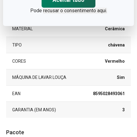
Pode
recusar o consentimento aqui.
LINHA DE PRODUTO
CREMA
MATERIAL
Cerâmica
TIPO
chávena
CORES
Vermelho
MÁQUINA DE LAVAR LOUÇA
Sim
EAN
8595028493061
GARANTIA (EM ANOS)
3
Pacote