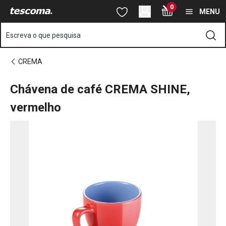
Está na página Chávena de café CREMA SHINE, vermelho
0
Saltar para o conteúdo principal
Saltar para a navegação
Saltar para a pesquisa
MENU
Escreva o que pesquisa
CREMA
Chávena de café CREMA SHINE,
vermelho