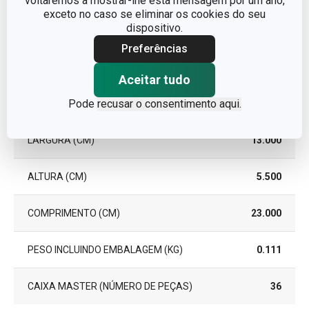
voltaremos a mostrar-lhe esta mensagem por um ano,
exceto no caso se eliminar os cookies do seu
GARANTIA (EM ANOS)
3
dispositivo.
Preferências
Pacote
Aceitar tudo
Pode
recusar o consentimento aqui.
PEÇAS DO CONJUNTO
3
LARGURA (CM)
13.000
ALTURA (CM)
5.500
COMPRIMENTO (CM)
23.000
PESO INCLUINDO EMBALAGEM (KG)
0.111
CAIXA MASTER (NÚMERO DE PEÇAS)
36