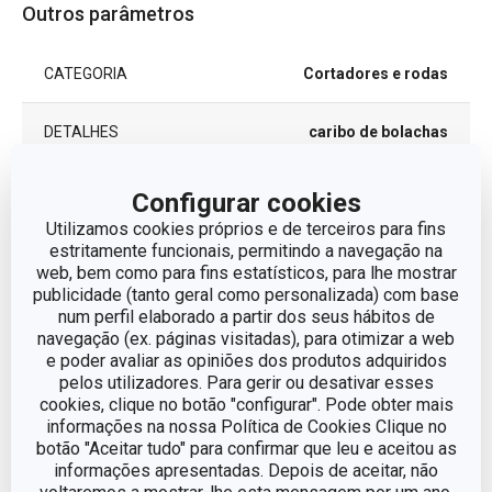
Outros parâmetros
CATEGORIA
Cortadores e rodas
DETALHES
caribo de bolachas
LINHA DE PRODUTO
DELÍCIA
Configurar cookies
Utilizamos cookies próprios e de terceiros para fins
MATERIAL
plástico
estritamente funcionais, permitindo a navegação na
web, bem como para fins estatísticos, para lhe mostrar
publicidade (tanto geral como personalizada) com base
conjunto de corta
num perfil elaborado a partir dos seus hábitos de
TIPO
massas
navegação (ex. páginas visitadas), para otimizar a web
e poder avaliar as opiniões dos produtos adquiridos
pelos utilizadores. Para gerir ou desativar esses
MÁQUINA DE LAVAR
Sim
LOUÇA
cookies, clique no botão "configurar". Pode obter mais
informações na nossa Política de Cookies Clique no
botão "Aceitar tudo" para confirmar que leu e aceitou as
EAN
8595028400632
informações apresentadas. Depois de aceitar, não