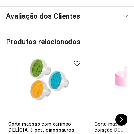
Avaliação dos Clientes
Produtos relacionados
93
%
5
2
x
4
1
x
3
0
x
2
0
x
3 avaliações
1
0
x
0
0
x
Conheça a opinião dos nossos clientes.
9/3/2023 14:34
Anonym
Corta massas com carimbo
Corta massas de 
DELÍCIA, 3 pcs, dinossauros
coração DELÍCIA