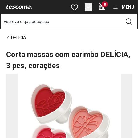
Está na página Corta massas com carimbo DELÍCIA, 3 pcs, cora
0
Saltar para o conteúdo principal
Saltar para a navegação
Saltar para a pesquisa
MENU
Escreva o que pesquisa
DELÍCIA
Corta massas com carimbo DELÍCIA,
3 pcs, corações