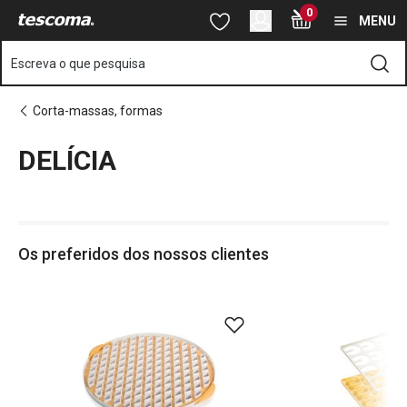
Está na página DELÍCIA
0
Saltar para o conteúdo principal
Saltar para a navegação
Saltar para a pesquisa
MENU
Escreva o que pesquisa
Corta-massas, formas
DELÍCIA
o
o
Os preferidos dos nossos clientes