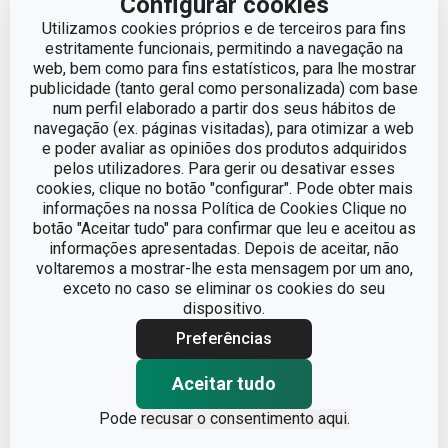
Configurar cookies
Utilizamos cookies próprios e de terceiros para fins
€ 6,90
€ 6,90
estritamente funcionais, permitindo a navegação na
Disponível na loja online
Disponível na loja online
web, bem como para fins estatísticos, para lhe mostrar
publicidade (tanto geral como personalizada) com base
COMPRAR
COMPRAR
num perfil elaborado a partir dos seus hábitos de
navegação (ex. páginas visitadas), para otimizar a web
e poder avaliar as opiniões dos produtos adquiridos
pelos utilizadores. Para gerir ou desativar esses
cookies, clique no botão "configurar". Pode obter mais
informações na nossa Política de Cookies Clique no
botão "Aceitar tudo" para confirmar que leu e aceitou as
informações apresentadas. Depois de aceitar, não
voltaremos a mostrar-lhe esta mensagem por um ano,
exceto no caso se eliminar os cookies do seu
dispositivo.
Preferências
Aceitar tudo
Corta massas com
Corta massas com
Pode
recusar o consentimento aqui.
abertura para chávena
abertura para chávena