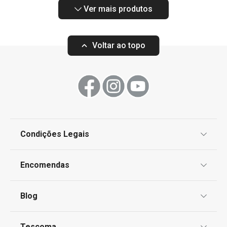
Ver mais produtos
Voltar ao topo
Condições Legais
Proteção de informações pessoais
Encomendas
Centro de Arbitragem
Termos e Condições
Blog
Livro de Reclamações
TESCOMA Club
Notícias
Tescoma