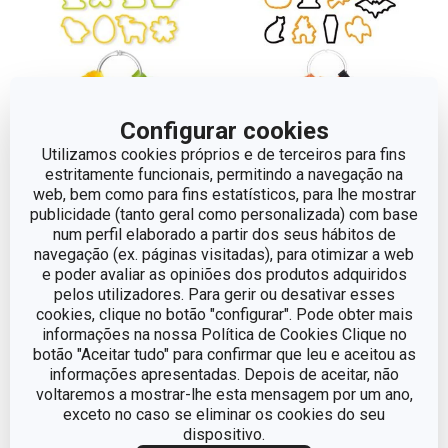
Configurar cookies
Utilizamos cookies próprios e de terceiros para fins
estritamente funcionais, permitindo a navegação na
web, bem como para fins estatísticos, para lhe mostrar
Corta massas de Páscoa
Corta massas de
publicidade (tanto geral como personalizada) com base
DELÍCIA, 8 pcs
Halloween DELÍCIA,
num perfil elaborado a partir dos seus hábitos de
8 pcs
navegação (ex. páginas visitadas), para otimizar a web
e poder avaliar as opiniões dos produtos adquiridos
€ 6,90
€ 6,90
pelos utilizadores. Para gerir ou desativar esses
Disponível na loja online
Disponível na loja online
cookies, clique no botão "configurar". Pode obter mais
informações na nossa Política de Cookies Clique no
COMPRAR
COMPRAR
botão "Aceitar tudo" para confirmar que leu e aceitou as
informações apresentadas. Depois de aceitar, não
voltaremos a mostrar-lhe esta mensagem por um ano,
exceto no caso se eliminar os cookies do seu
dispositivo.