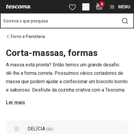
Está na página Cortadores de massa
0
Saltar para o conteúdo principal
Saltar para a navegação
Saltar para a pesquisa
MENU
Escreva o que pesquisa
Forno e Pastelaria
Corta-massas, formas
o
o
A massa está pronta? Então temos um grande desafio:
dê-lhe a forma correta. Possuímos vários cortadores de
massa que podem ajudar a confecionar um biscoito bonito
e saboroso. Desfrute da cozinha criativa com a Tescoma.
Ler mais
DELÍCIA
(
62
)