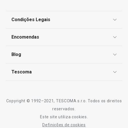
Condições Legais
Proteção de informações pessoais
Encomendas
Centro de Arbitragem
Termos e Condições
Blog
Livro de Reclamações
TESCOMA Club
Notícias
Tescoma
Perguntas Frequentes
Receitas
Sobre nós
Truques e Dicas
Serviço Pós-Venda
Copyright © 1992–2021, TESCOMA s.r.o. Todos os direitos
Profissionais
reservados.
Este site utiliza cookies.
Contactos
Definições de cookies