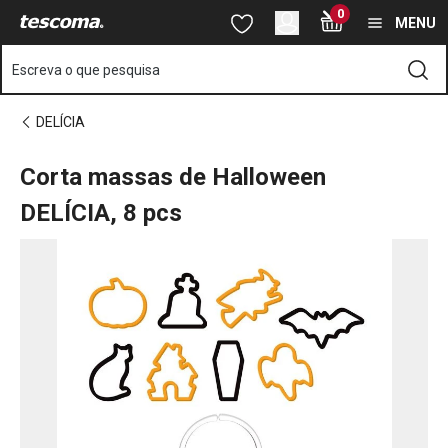
Está na página Corta massas de Halloween DELÍCIA, 8 pcs
0
Saltar para o conteúdo principal
Saltar para a navegação
Saltar para a pesquisa
MENU
Escreva o que pesquisa
DELÍCIA
Corta massas de Halloween
DELÍCIA, 8 pcs