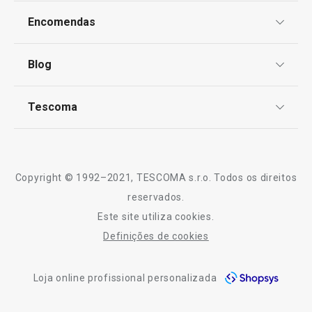
Proteção de informações pessoais
Encomendas
Centro de Arbitragem
Preparar e cozinhar
Termos e Condições
Blog
Livro de Reclamações
TESCOMA Club
Sabe melhor quando é feito em casa
Notícias
Tescoma
Perguntas Frequentes
Receitas
Artigos para cozinhar de forma saudável
Sobre nós
Truques e Dicas
Serviço Pós-Venda
Mesa de Natal
Copyright © 1992–2021, TESCOMA s.r.o. Todos os direitos
Profissionais
reservados.
Este site utiliza cookies.
Contactos
Definições de cookies
-10% Novos Subscritores
Loja online profissional personalizada