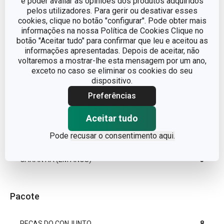
e poder avaliar as opiniões dos produtos adquiridos
pelos utilizadores. Para gerir ou desativar esses
LINHA DE PRODUTO
DELÍCIA
cookies, clique no botão "configurar". Pode obter mais
informações na nossa Política de Cookies Clique no
MATERIAL
plástico
botão "Aceitar tudo" para confirmar que leu e aceitou as
informações apresentadas. Depois de aceitar, não
voltaremos a mostrar-lhe esta mensagem por um ano,
conjunto de corta
TIPO
exceto no caso se eliminar os cookies do seu
massas
dispositivo.
Preferências
MÁQUINA DE LAVAR
Sim
LOUÇA
Aceitar tudo
EAN
8595028454901
Pode
recusar o consentimento aqui.
GARANTIA (EM ANOS)
3
Pacote
PEÇAS DO CONJUNTO
8