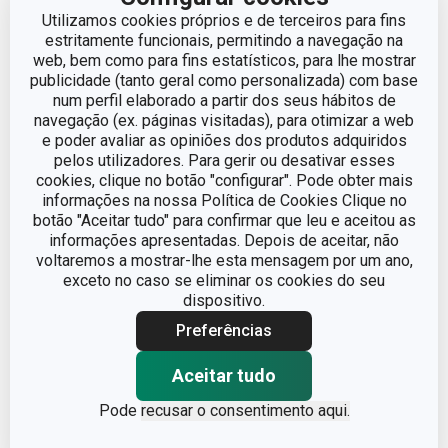
Utilizamos cookies próprios e de terceiros para fins
estritamente funcionais, permitindo a navegação na
Outros parâmetros
web, bem como para fins estatísticos, para lhe mostrar
publicidade (tanto geral como personalizada) com base
num perfil elaborado a partir dos seus hábitos de
CATEGORIA
Cortadores e rodas
navegação (ex. páginas visitadas), para otimizar a web
e poder avaliar as opiniões dos produtos adquiridos
pelos utilizadores. Para gerir ou desativar esses
LINHA DE PRODUTO
DELÍCIA
cookies, clique no botão "configurar". Pode obter mais
informações na nossa Política de Cookies Clique no
botão "Aceitar tudo" para confirmar que leu e aceitou as
MATERIAL
Metal
informações apresentadas. Depois de aceitar, não
voltaremos a mostrar-lhe esta mensagem por um ano,
TIPO
cortador
exceto no caso se eliminar os cookies do seu
dispositivo.
EAN
8595028428612
Preferências
Aceitar tudo
GARANTIA (EM ANOS)
3
Pode
recusar o consentimento aqui.