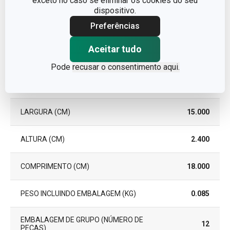
exceto no caso se eliminar os cookies do seu
dispositivo.
GARANTIA (EM ANOS)
3
Preferências
Aceitar tudo
Pacote
Pode
recusar o consentimento aqui.
PEÇAS DO CONJUNTO
12
LARGURA (CM)
15.000
ALTURA (CM)
2.400
COMPRIMENTO (CM)
18.000
PESO INCLUINDO EMBALAGEM (KG)
0.085
EMBALAGEM DE GRUPO (NÚMERO DE
12
PEÇAS)