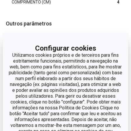
COMPRIMENTO (CM)
4
Outros parâmetros
CATEGORIA
Cortadores e rodas
Configurar cookies
Utilizamos cookies próprios e de terceiros para fins
LINHA DE PRODUTO
DELÍCIA
estritamente funcionais, permitindo a navegação na
web, bem como para fins estatísticos, para lhe mostrar
MATERIAL
Metal
publicidade (tanto geral como personalizada) com base
num perfil elaborado a partir dos seus hábitos de
navegação (ex. páginas visitadas), para otimizar a web
conjunto de corta
TIPO
e poder avaliar as opiniões dos produtos adquiridos
massas
pelos utilizadores. Para gerir ou desativar esses
cookies, clique no botão "configurar". Pode obter mais
MÁQUINA DE LAVAR
informações na nossa Política de Cookies Clique no
Não
LOUÇA
botão "Aceitar tudo" para confirmar que leu e aceitou as
informações apresentadas. Depois de aceitar, não
voltaremos a mostrar-lhe esta mensagem por um ano,
EAN
8595028428704